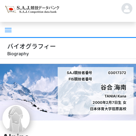
バイオグラフィー
Biography
SAJ競技者番号
03017372
FIS競技者番号
谷合 海南
TANIAI Kana
2000年2月7日生
女
日本体育大学荏原高校