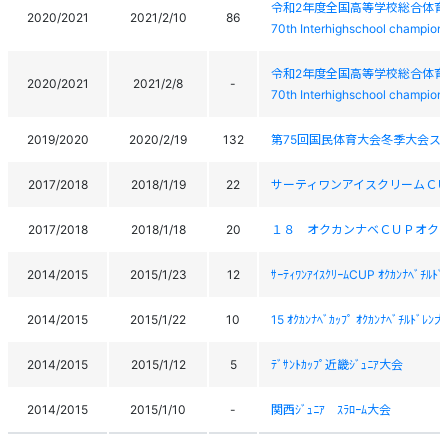
令和2年度全国高等学校総合体育
2020/2021
2021/2/10
86
70th Interhighschool champion 
令和2年度全国高等学校総合体育
2020/2021
2021/2/8
-
70th Interhighschool champion 
2019/2020
2020/2/19
132
第75回国民体育大会冬季大会ス
2017/2018
2018/1/19
22
サーティワンアイスクリームＣ
2017/2018
2018/1/18
20
１８ オクカンナベＣＵＰオク
2014/2015
2015/1/23
12
ｻｰﾃｨﾜﾝｱｲｽｸﾘｰﾑCUP ｵｸｶﾝﾅﾍﾞﾁﾙﾄ
2014/2015
2015/1/22
10
15 ｵｸｶﾝﾅﾍﾞｶｯﾌﾟ ｵｸｶﾝﾅﾍﾞﾁﾙﾄﾞﾚﾝ
2014/2015
2015/1/12
5
ﾃﾞｻﾝﾄｶｯﾌﾟ近畿ｼﾞｭﾆｱ大会
2014/2015
2015/1/10
-
関西ｼﾞｭﾆｱ ｽﾗﾛｰﾑ大会