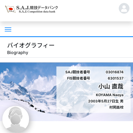
バイオグラフィー
Biography
SAJ競技者番号
03016874
FIS競技者番号
6301537
小山 直哉
KOYAMA Naoya
2003年5月27日生
男
村岡高校