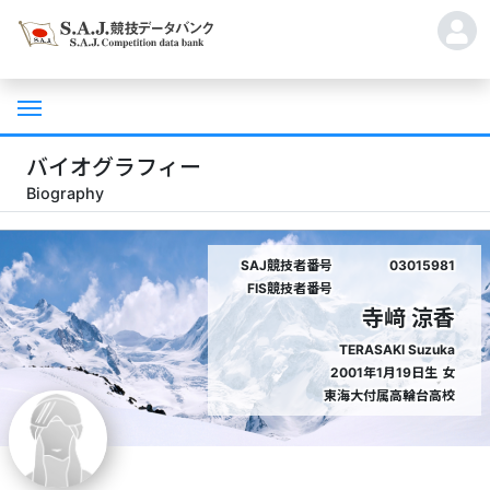
バイオグラフィー
Biography
SAJ競技者番号
03015981
FIS競技者番号
寺﨑 涼香
TERASAKI Suzuka
2001年1月19日生
女
東海大付属高輪台高校