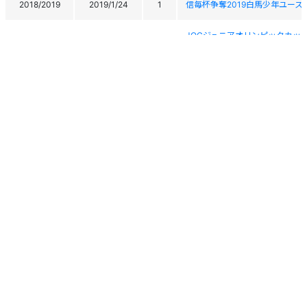
2018/2019
2019/1/24
1
信毎杯争奪2019白馬少年ユース
JOCジュニアオリンピックカッ
2017/2018
2018/3/25
-
大会
JOCジュニアオリンピックカッ
2017/2018
2018/3/23
-
大会
2017/2018
2018/2/9
10
平成29年度全国中学校体育大会
2017/2018
2018/1/10
4
2018マックアースパインビー
2017/2018
2018/1/9
-
2018マックアースパインビー
2016/2017
2017/3/21
19
第50回全日本甲信越ブロック連
2016/2017
2017/3/2
21
第19回さかえ倶楽部少年スキー
個人情報保護方針
運営
ヘルプ
ログイン
2016/2017
2017/2/26
18
Snow-Country Cup第5
Copyright © 2026 Ski Association of Japan / Shukuminet Inc.
All Rights Reserved.