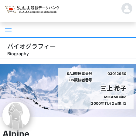
バイオグラフィー
Biography
SAJ競技者番号
03012950
FIS競技者番号
三上 希子
MIKAMI Kiko
2000年11月2日生
女
Alpine