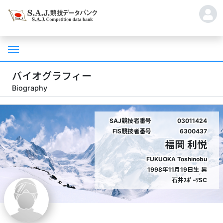
バイオグラフィー
Biography
SAJ競技者番号
03011424
FIS競技者番号
6300437
福岡 利悦
FUKUOKA Toshinobu
1998年11月19日生
男
石井ｽﾎﾟｰﾂSC