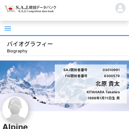
バイオグラフィー
Biography
SAJ競技者番号
03010991
FIS競技者番号
6300579
北原 貴太
KITAHARA Takahiro
1998年1月11日生
男
Alpine