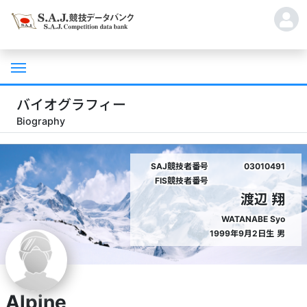
バイオグラフィー
Biography
SAJ競技者番号
03010491
FIS競技者番号
渡辺 翔
WATANABE Syo
1999年9月2日生
男
Alpine