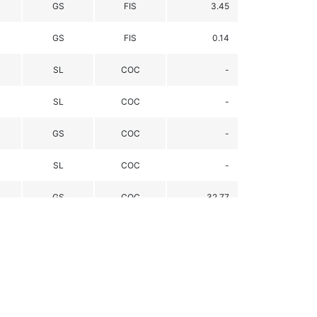
GS
FIS
3.45
GS
FIS
0.14
SL
COC
-
SL
COC
-
GS
COC
-
SL
COC
-
GS
COC
32.77
GS
A
28.19
SL
FIS
11.99
SL
FIS
-