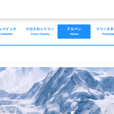
ンバインド
クロスカントリー
アルペン
フリースタ
Combined
Cross-Country
Alpine
Freestyl