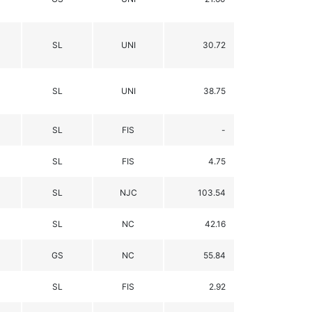
SL
UNI
30.72
SL
UNI
38.75
SL
FIS
-
SL
FIS
4.75
SL
NJC
103.54
SL
NC
42.16
GS
NC
55.84
SL
FIS
2.92