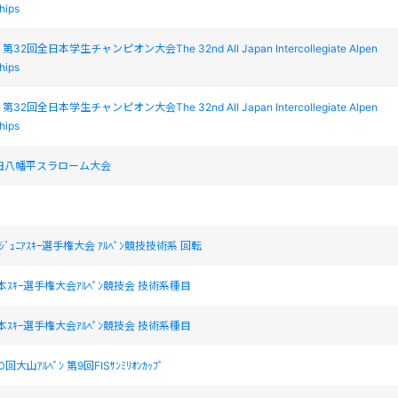
hips
2回全日本学生チャンピオン大会The 32nd AII Japan Intercollegiate Alpen
hips
2回全日本学生チャンピオン大会The 32nd AII Japan Intercollegiate Alpen
hips
S秋田八幡平スラローム大会
ｼﾞｭﾆｱｽｷｰ選手権大会 ｱﾙﾍﾟﾝ競技技術系 回転
本ｽｷｰ選手権大会ｱﾙﾍﾟﾝ競技会 技術系種目
本ｽｷｰ選手権大会ｱﾙﾍﾟﾝ競技会 技術系種目
大山ｱﾙﾍﾟﾝ 第9回FISｻﾝﾐﾘｵﾝｶｯﾌﾟ