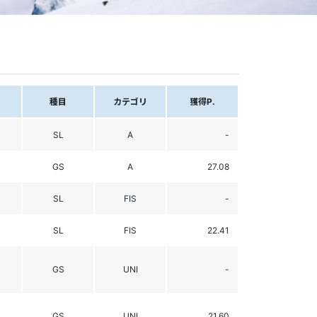
種目
カテゴリ
獲得P.
SL
A
-
GS
A
27.08
SL
FIS
-
SL
FIS
22.41
GS
UNI
-
GS
UNI
21.60