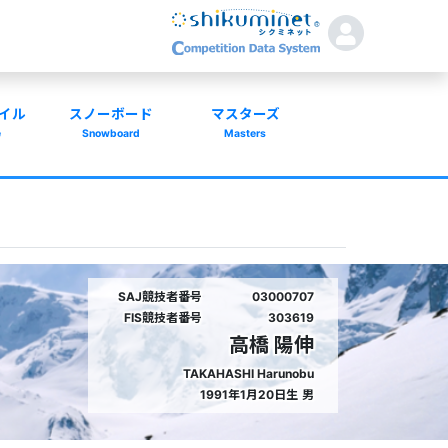
イル
スノーボード
マスターズ
e
Snowboard
Masters
SAJ競技者番号
03000707
FIS競技者番号
303619
高橋 陽伸
TAKAHASHI Harunobu
1991年1月20日生
男