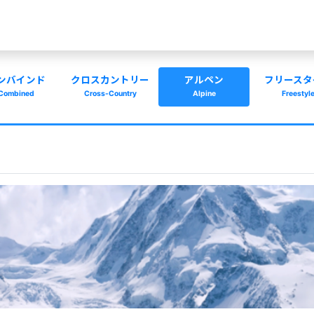
ンバインド
クロスカントリー
アルペン
フリースタ
Combined
Cross-Country
Alpine
Freestyl