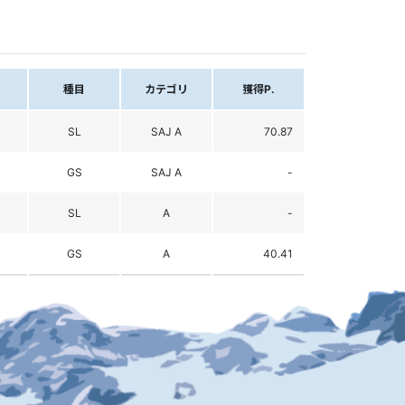
種目
カテゴリ
獲得P.
SL
SAJ A
70.87
GS
SAJ A
-
SL
A
-
GS
A
40.41