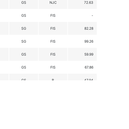
GS
NJC
72.63
GS
FIS
-
SG
FIS
82.28
SG
FIS
99.26
GS
FIS
59.99
GS
FIS
67.86
GS
B
47.94
GS
FIS
53.82
GS
B
73.03
GS
B
78.17