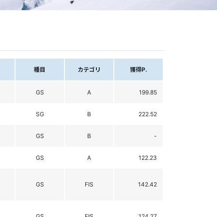
種目
カテゴリ
獲得P.
GS
A
199.85
SG
B
222.52
GS
B
-
GS
A
122.23
GS
FIS
142.42
GS
FIS
124.27