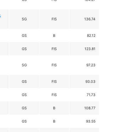
系
SG
FIS
136.74
GS
B
82.12
GS
FIS
123.81
SG
FIS
97.23
GS
FIS
93.03
GS
FIS
71.73
GS
B
108.77
GS
B
93.55