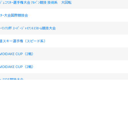
ｼﾞｭﾆｱｽｷｰ選手権大会 ｱﾙﾍﾟﾝ競技 技術系 大回転
ｽｷｰ大会国際競技会
ｷｰﾘﾝｸｽ杯 ｽｰﾊﾟｰｼﾞｬｲｱﾝﾄｽﾗﾛｰﾑ競技大会
海道スキー選手権（スピード系）
MOIDAKE CUP（2戦）
MOIDAKE CUP（2戦）
っぷGS競技大会
かびら源泉郷スプリングカップGS大会
っぷGS競技大会
っぷGS競技大会