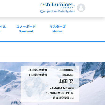
イル
スノーボード
マスターズ
e
Snowboard
Masters
SAJ競技者番号
03000002
FIS競技者番号
304543
山田 充
YAMADA Mitsuru
1976年9月20日生
男
筑波研究学園SC