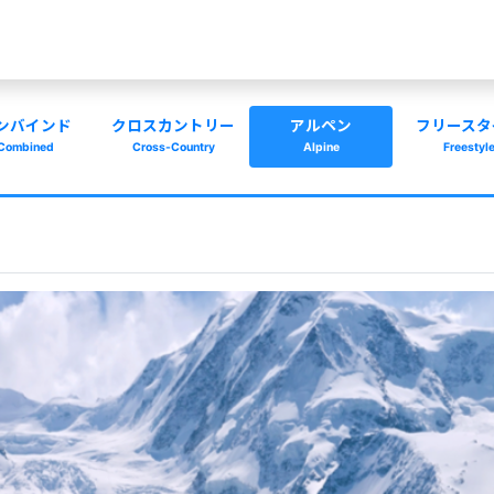
ンバインド
クロスカントリー
アルペン
フリースタ
Combined
Cross-Country
Alpine
Freestyl