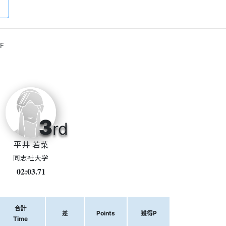
F
3
rd
平井 若菜
同志社大学
02:03.71
合計
差
Points
獲得P
Time