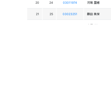
20
24
03011974
河端 里緒
21
25
03023251
藤田 美保
22
17
03017180
唐澤 咲紀
23
27
03020724
市田 理子
24
38
03025395
西森 琴音
25
28
03024368
伊藤 香凜
26
30
03024924
石井 陽菜
27
29
03023403
北橋 彩
28
34
03024352
大森 涼葉
29
33
03023564
清林 咲良