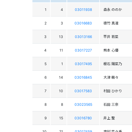
1
4
03011938
森永 ののか
2
3
03016683
德竹 真凜
3
13
03013166
平井 若菜
4
11
03017227
熊本 心優
5
1
03017495
根石 陽菜乃
6
14
03016845
大津 萌々
7
10
03017583
村田 ひかり
8
8
03023565
石田 三奈
9
15
03016780
井上 聖
10
21
03017459
市村 菜々香