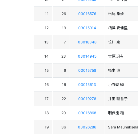
11
26
03016576
松尾 季歩
12
19
03015914
柄澤 安佳里
13
7
03018348
笹川 泉
14
23
03014945
宮原 冴有
15
6
03015758
栢本 涼
16
16
03015613
小野崎 絢
17
22
03019278
井田 理香子
18
20
03016868
明保能 和
19
36
03026286
Sara Maunuksel