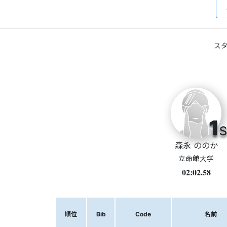
スタ
1
s
森永 ののか
立命館大学
02:02.58
順位
Bib
Code
名前