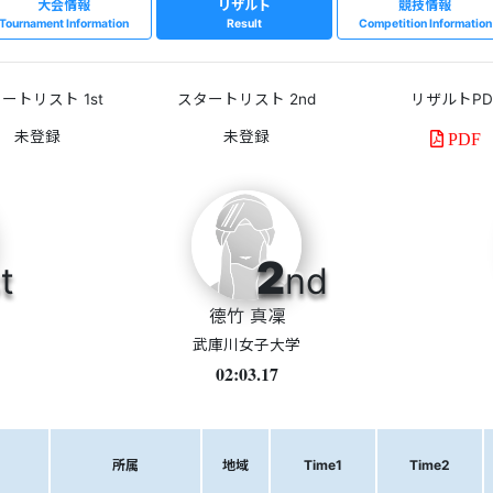
大会情報
リザルト
競技情報
Tournament Information
Result
Competition Information
ートリスト 1st
スタートリスト 2nd
リザルトPD
PDF
2
t
nd
德竹 真凜
武庫川女子大学
02:03.17
所属
地域
Time1
Time2