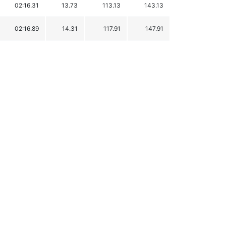
02:16.31
13.73
113.13
143.13
02:16.89
14.31
117.91
147.91
02:17.06
14.48
119.31
149.31
02:18.71
16.13
132.90
162.90
02:20.58
18.00
148.31
178.31
02:22.00
19.42
160.01
190.01
02:23.45
20.87
171.96
201.96
02:26.80
24.22
199.56
229.56
02:34.43
31.85
262.43
292.43
02:44.38
41.80
344.41
374.41