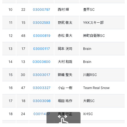
10
22
03000797
西村 輝
豊平SC
11
15
03002593
野尻 敬太
YKKスキー部
12
48
03000819
赤松 貴大
神町自衛隊SC
13
17
03000117
岡本 洸司
Brain
14
13
03003600
大村 和哉
Brain
15
30
03003017
錦織 聖矢
川越RSC
16
47
03003327
小山 一樹
Team Real Snow
17
18
03003098
堀田 祐作
大朝SC
18
24
03011427
鬼澤 行正
ﾖｼｷSC
19
31
03015655
飯塚 智也
群馬県庁SC