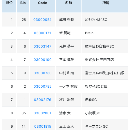
順位
Bib
Code
名前
所属
1
28
03000054
成田 秀将
ｶﾜｻｷﾌｨｰﾙﾄﾞSC
2
4
03000171
新 賢範
Brain
3
6
03003147
光井 恭平
岐阜日野自動車SC
4
7
03000100
宮本 慎矢
株式会社 三田商店
5
9
03000780
中村 和司
富士ﾌｲﾙﾑBI秋田(株)ｽｷｰ部
6
2
03000785
一ノ本 智毅
ﾏｯｸｱｰｽSC兵庫
7
1
03002176
次井 雄哉
赤倉SC
8
35
03002001
清水 大
小賀坂SC
9
14
03001815
三上 正人
キープワン SC