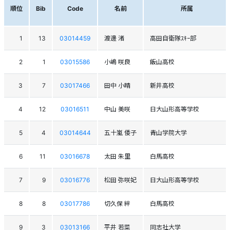
順位
Bib
Code
名前
所属
1
13
03014459
渡邊 渚
高田自衛隊ｽｷｰ部
2
1
03015586
小嶋 咲良
飯山高校
3
7
03017466
田中 小晴
新井高校
4
12
03016511
中山 美咲
日大山形高等学校
5
4
03014644
五十嵐 倭子
青山学院大学
6
11
03016678
太田 朱里
白馬高校
7
9
03016776
松田 弥咲妃
日大山形高等学校
8
8
03017786
切久保 絆
白馬高校
9
3
03013166
平井 若菜
同志社大学