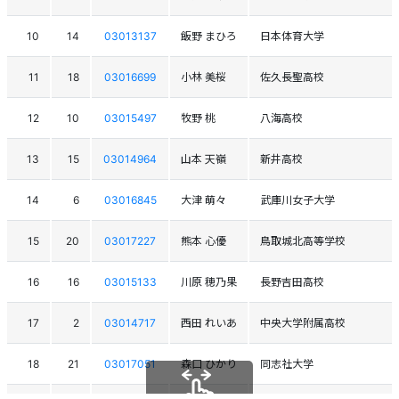
10
14
03013137
飯野 まひろ
日本体育大学
11
18
03016699
小林 美桜
佐久長聖高校
12
10
03015497
牧野 桃
八海高校
13
15
03014964
山本 天嶺
新井高校
14
6
03016845
大津 萌々
武庫川女子大学
15
20
03017227
熊本 心優
鳥取城北高等学校
16
16
03015133
川原 穂乃果
長野吉田高校
17
2
03014717
西田 れいあ
中央大学附属高校
18
21
03017051
森口 ひかり
同志社大学