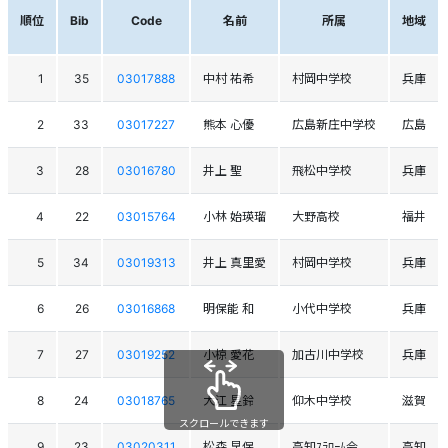
順位
Bib
Code
名前
所属
地域
1
35
03017888
中村 祐希
村岡中学校
兵庫
2
33
03017227
熊本 心優
広島新庄中学校
広島
3
28
03016780
井上 聖
飛松中学校
兵庫
4
22
03015764
小林 始瑛瑠
大野高校
福井
5
34
03019313
井上 真里愛
村岡中学校
兵庫
6
26
03016868
明保能 和
小代中学校
兵庫
7
27
03019252
小椋 愛花
加古川中学校
兵庫
8
24
03018765
大江 星鈴
仰木中学校
滋賀
スクロールできます
9
23
03020311
松森 早保
高知ｽﾗﾛｰﾑ会
高知