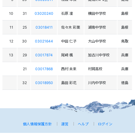
10
31
03020240
石原 凜
横田中学校
島根
11
25
03018411
佐々木 彩葉
湖南中学校
島根
12
30
03021644
中田 仁子
大山中学校
鳥取
13
29
03017874
尾﨑 楓
加古川中学校
兵庫
21
03017868
西村 未来
村岡高校
兵庫
32
03018950
島田 彩花
川内中学校
徳島
個人情報保護方針
運営
ヘルプ
ログイン