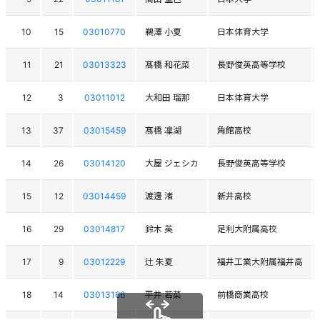
10
15
03010770
鵜澤 小夏
日本体育大学
11
21
03013323
髙橋 和花菜
長野俊英高等学校
12
3
03011012
大和田 瑠那
日本体育大学
13
37
03015459
髙橋 凜湖
角館高校
14
26
03014120
大屋 ジェシカ
長野俊英高等学校
15
12
03014459
渡邊 渚
新井高校
16
29
03014817
鈴木 英
足利大附属高校
17
9
03012229
辻 朱夏
福井工業大附属福井高
18
14
03013166
平井 若菜
前橋商業高校