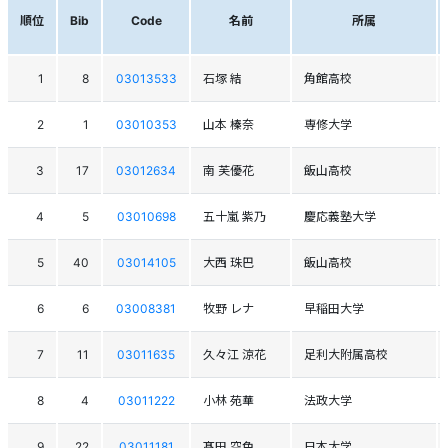
順位
Bib
Code
名前
所属
1
8
03013533
石塚 結
角館高校
2
1
03010353
山本 榛奈
専修大学
3
17
03012634
南 芙優花
飯山高校
4
5
03010698
五十嵐 紫乃
慶応義塾大学
5
40
03014105
大西 珠巴
飯山高校
6
6
03008381
牧野 レナ
早稲田大学
7
11
03011635
久々江 涼花
足利大附属高校
8
4
03011222
小林 苑華
法政大学
9
22
03011181
髙田 空色
日本大学