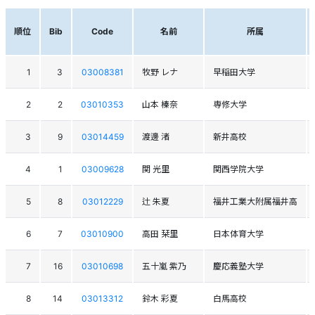
順位
Bib
Code
名前
所属
1
3
03008381
牧野 レナ
早稲田大学
2
2
03010353
山本 榛奈
専修大学
3
9
03014459
渡邊 渚
新井高校
4
1
03009628
関 光里
関西学院大学
5
8
03012229
辻 朱夏
福井工業大附属福井高
6
7
03010900
高田 栞里
日本体育大学
7
16
03010698
五十嵐 紫乃
慶応義塾大学
8
14
03013312
鈴木 彩夏
白馬高校