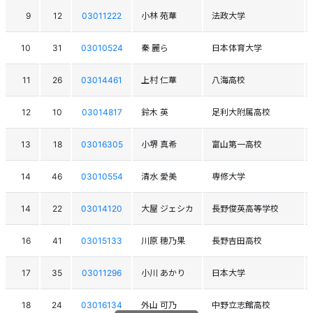
9
12
03011222
小林 苑華
法政大学
10
31
03010524
秦 麗ら
日本体育大学
11
26
03014461
上村 仁華
八海高校
12
10
03014817
鈴木 英
足利大附属高校
13
18
03016305
小堺 真希
富山第一高校
14
46
03010554
清水 愛美
専修大学
14
22
03014120
大屋 ジェシカ
長野俊英高等学校
16
41
03015133
川原 穂乃果
長野吉田高校
17
35
03011296
小川 あかり
日本大学
18
24
03016134
外山 可乃
中野立志館高校