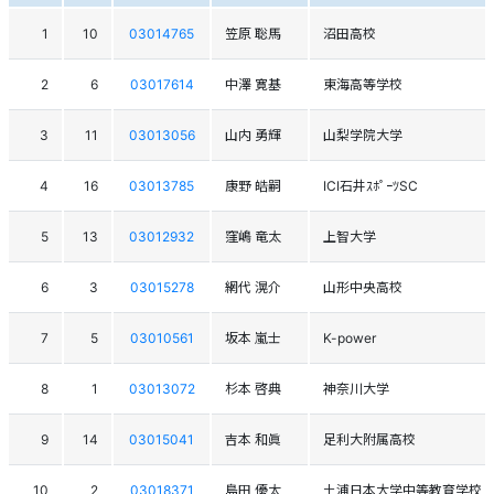
1
10
03014765
笠原 聡馬
沼田高校
2
6
03017614
中澤 寛基
東海高等学校
3
11
03013056
山内 勇輝
山梨学院大学
4
16
03013785
康野 皓嗣
ICI石井ｽﾎﾟｰﾂSC
5
13
03012932
窪嶋 竜太
上智大学
6
3
03015278
網代 滉介
山形中央高校
7
5
03010561
坂本 嵐士
K-power
8
1
03013072
杉本 啓典
神奈川大学
9
14
03015041
吉本 和眞
足利大附属高校
10
2
03018371
島田 優太
土浦日本大学中等教育学校