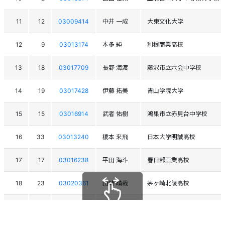
11
12
03009414
中井 一成
大東文化大学
12
9
03013174
本多 純
利根商業高校
13
18
03017709
長野 海渡
藤沢市立六会中学校
14
19
03017428
伊藤 拓美
青山学院大学
15
15
03016914
武者 佑樹
鴻巣市立赤見台中学校
16
33
03013240
榎本 来飛
日本大学明誠高校
17
17
03016238
平田 海斗
春日部工業高校
18
23
03020361
山崎 晴哉
茅ヶ崎北陵高校
19
20
03018893
鈴木 貴大
日本体育大学荏原高校
スクロールできます