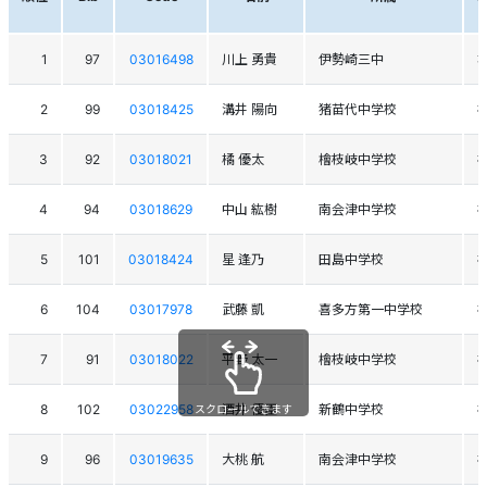
1
97
03016498
川上 勇貴
伊勢崎三中
2
99
03018425
溝井 陽向
猪苗代中学校
3
92
03018021
橘 優太
檜枝岐中学校
4
94
03018629
中山 紘樹
南会津中学校
5
101
03018424
星 逢乃
田島中学校
6
104
03017978
武藤 凱
喜多方第一中学校
7
91
03018022
平野 太一
檜枝岐中学校
8
102
03022958
酒井 優臣
新鶴中学校
スクロールできます
9
96
03019635
大桃 航
南会津中学校