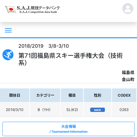
2018/2019 3/8-3/10
第71回福島県スキー選手権大会（技術
系）
福島県
金山町
競技日
カテゴリー
種目
性別
CODEX
2019/3/10
B（YH）
SL(K2)
0263
MAN
大会情報
Tournament Information