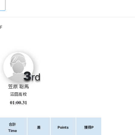
F
3
rd
笠原 聡馬
沼田高校
01:00.31
合計
差
Points
獲得P
Time