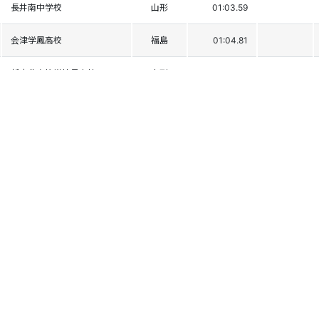
長井南中学校
山形
01:03.59
会津学鳳高校
福島
01:04.81
新庄北高等学校最上校
山形
01:04.93
橘高校
福島
DNS1
山形中央高校
山形
DNF1
慶応義塾高校
神奈川
DNF1