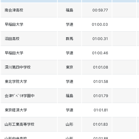
南会津高校
福島
00:59.77
早稲田大学
学連
01:00.03
沼田高校
群馬
01:00.31
早稲田大学
学連
01:00.46
深川第四中学校
東京
01:01.08
東北学院大学
学連
01:01.58
会津ｻﾞﾍﾞﾘｵ学園中
福島
01:01.79
東京経済大学
学連
01:01.81
山形工業高等学校
山形
01:01.83
山形中央高校
山形
01:01.88