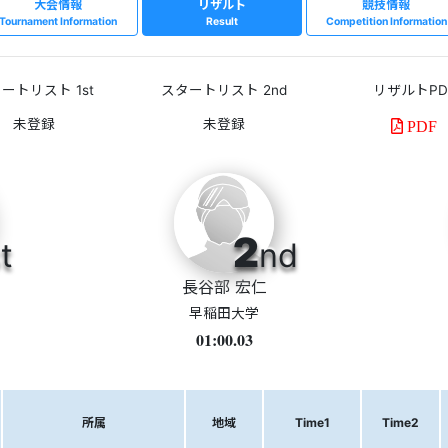
大会情報
リザルト
競技情報
Tournament Information
Result
Competition Information
ートリスト 1st
スタートリスト 2nd
リザルトPD
PDF
2
t
nd
長谷部 宏仁
早稲田大学
01:00.03
所属
地域
Time1
Time2