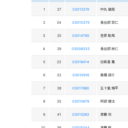
1
27
03012276
中丸 雄哉
2
24
03010375
長谷部 宏仁
3
25
03014765
笠原 聡馬
4
29
03008333
長谷部 尚仁
5
23
03016414
日紫喜 薫
6
32
03010916
髙橋 諒介
7
28
03017680
五十嵐 脩平
8
35
03010679
阿部 健汰
9
41
03015263
斉藤 司
10
36
03015244
遠藤 柊