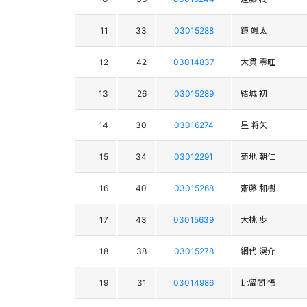
11
33
03015288
鏡 颯太
12
42
03014837
大貫 零旺
13
26
03015289
結城 初
14
30
03016274
星 将矢
15
34
03012291
菊地 朝仁
16
40
03015268
齋藤 和樹
17
43
03015639
大桃 歩
18
38
03015278
網代 滉介
19
31
03014986
比留間 悟