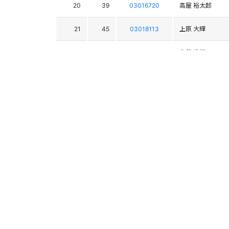
20
39
03016720
高屋 裕太郎
21
45
03018113
上原 大輝
22
44
03018388
佐藤 伶耶
37
03014924
大橋 陸
21
03014147
村上 龍太郎
22
03016327
河野 太郎