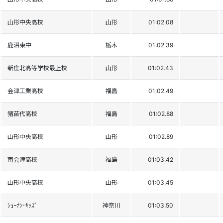
山形中央高校
山形
01:02.08
鹿沼東中
栃木
01:02.39
新庄北高等学校最上校
山形
01:02.43
会津工業高校
福島
01:02.49
猪苗代高校
福島
01:02.88
山形中央高校
山形
01:02.89
南会津高校
福島
01:03.42
山形中央高校
山形
01:03.45
ｼｮｰﾅﾝ･ｷｯｽﾞ
神奈川
01:03.50