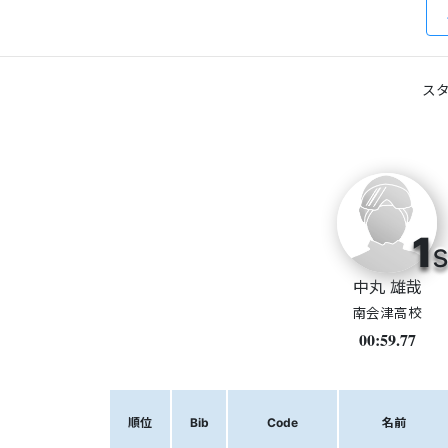
スタ
1
s
中丸 雄哉
南会津高校
00:59.77
順位
Bib
Code
名前