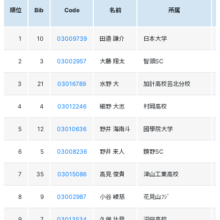
順位
Bib
Code
名前
所属
1
10
03009739
田邉 謙介
日本大学
2
3
03002957
大藤 翔太
智頭SC
3
21
03016789
水野 大
加計高校芸北分校
4
4
03012246
細野 大志
村岡高校
5
12
03010636
野井 海南斗
國學院大学
6
5
03008236
野井 来人
鏡野SC
7
35
03015086
高見 俊貴
津山工業高校
8
9
03002987
小谷 崚慈
花見山ﾌｼﾞ
9
7
03013534
久保 壮登
沼田高校