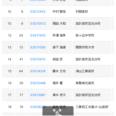
10
8
03012453
中村 駿佑
村岡高校
10
6
03015472
岡田 大和
加計高校芸北分校
12
24
03017453
芦澤 海李
桜ヶ丘中学校
13
13
03011050
森下 海渡
関西学院大学
14
41
03015470
前田 悠
加計高校芸北分校
15
44
03014218
藤木 丈司
津山工業高校
16
29
03015468
堀井 響
鳥取城北高校
17
17
03013967
青木 壱沙
加計高校芸北分校
18
16
03008229
森本 悠亮
三菱自工水島ｽｷｰ山岳部