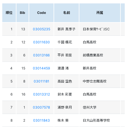
順位
Bib
Code
名前
所属
1
13
03005235
新井 真季子
日本保育ｻｰﾋﾞｽSC
2
12
03011630
千國 楓花
白馬高校
3
6
03013166
平井 若菜
前橋商業高校
4
15
03014459
渡邊 渚
新井高校
5
8
03011181
高田 空色
中野立志館高校
6
16
03013312
鈴木 彩夏
白馬高校
7
1
03007578
浦野 皐月
信州大学
8
2
03011843
株木 葵
日大山形高等学校