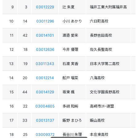
9
3
03012229
辻 朱夏
福井工業大附属福井高
10
14
03011296
小川 あかり
六日町高校
11
42
03014101
渡邉 愛来
長野吉田高校
12
18
03012636
今井 優理
佐久長聖高校
13
19
03011343
石渡 実香
日本大学第二高校
14
20
03012214
舩戸 瑠菜
八海高校
15
44
03014129
坂東 楓
文化学園長野高校
16
22
03004605
多胡 和純
高崎市ｽｷｰ連盟
17
33
03013137
飯野 まひろ
飯山高校
18
25
03009372
長谷川 朱理
本庄東高校