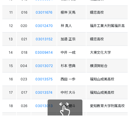
11
016
03011676
根岸 天馬
嬬恋高校
12
020
03012470
林 真人
福井工業大附属福井高
13
021
03013152
加邉 正宗
嬬恋高校
14
018
03009414
中井 一成
大東文化大学
15
004
03013072
杉本 啓典
横須賀総合
16
023
03013575
西田 一歩
福知山成美高校
17
017
03013574
中村 大斗
福知山成美高校
18
026
03013013
小嶋 健斗
愛知教育大学附属高校
19
025
03015759
林 航平
和泉中学校
スクロールできます