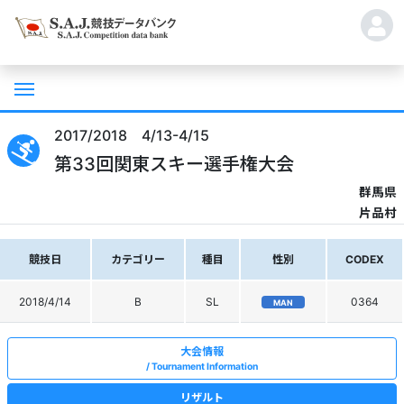
2017/2018 4/13-4/15
第33回関東スキー選手権大会
群馬県
片品村
競技日
カテゴリー
種目
性別
CODEX
2018/4/14
B
SL
0364
MAN
大会情報
Tournament Information
リザルト