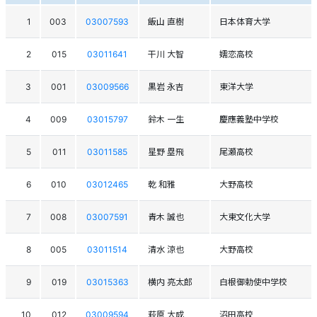
1
003
03007593
飯山 直樹
日本体育大学
2
015
03011641
干川 大智
嬬恋高校
3
001
03009566
黒岩 永吉
東洋大学
4
009
03015797
鈴木 一生
慶應義塾中学校
5
011
03011585
星野 塁飛
尾瀬高校
6
010
03012465
乾 和雅
大野高校
7
008
03007591
青木 誠也
大東文化大学
8
005
03011514
清水 涼也
大野高校
9
019
03015363
横内 亮太郎
白根御勅使中学校
10
012
03009594
萩原 大成
沼田高校