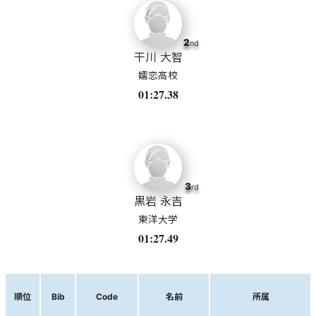
2
nd
干川 大智
嬬恋高校
01:27.38
3
rd
黒岩 永吉
東洋大学
01:27.49
順位
Bib
Code
名前
所属