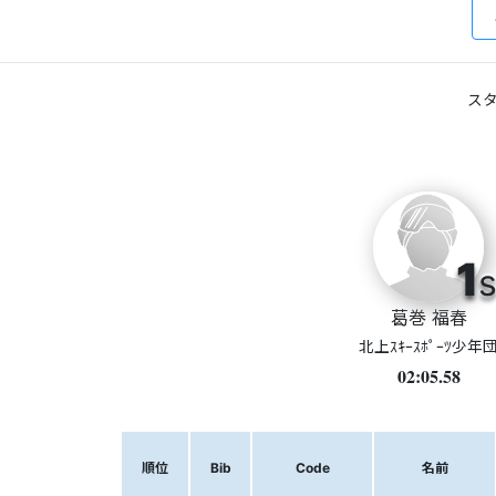
スタ
1
s
葛巻 福春
北上ｽｷｰｽﾎﾟｰﾂ少年
02:05.58
順位
Bib
Code
名前