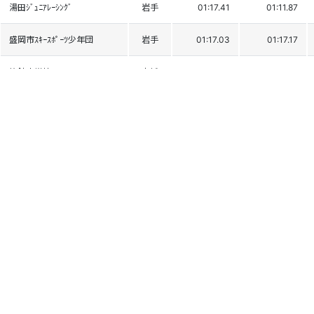
湯田ｼﾞｭﾆｱﾚｰｼﾝｸﾞ
岩手
01:17.41
01:11.87
盛岡市ｽｷｰｽﾎﾟｰﾂ少年団
岩手
01:17.03
01:17.17
築館小学校
宮城
01:24.06
01:18.03
奥中山高原Jr
岩手
01:20.83
01:21.52
網張ｼﾞｭﾆｱ
岩手
DNF1
増田小学校
秋田
DSQ1
戸来小学校
青森
DNF2