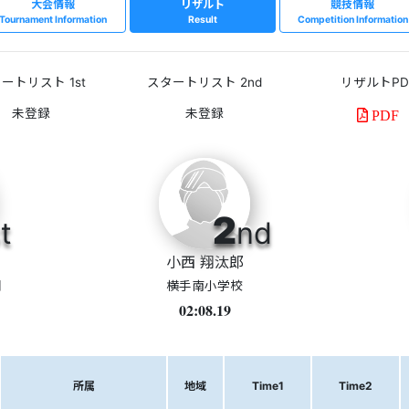
大会情報
リザルト
競技情報
Tournament Information
Result
Competition Information
ートリスト 1st
スタートリスト 2nd
リザルトPD
PDF
2
t
nd
小西 翔汰郎
団
横手南小学校
02:08.19
所属
地域
Time1
Time2