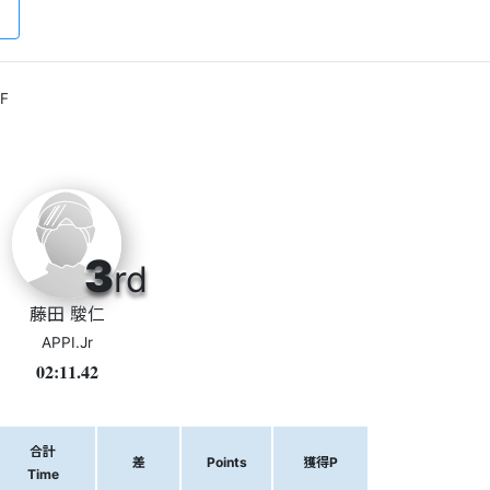
F
3
rd
藤田 駿仁
APPI.Jr
02:11.42
合計
差
Points
獲得P
Time