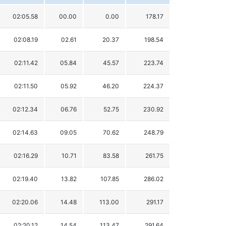
02:05.58
00.00
0.00
178.17
02:08.19
02.61
20.37
198.54
02:11.42
05.84
45.57
223.74
02:11.50
05.92
46.20
224.37
02:12.34
06.76
52.75
230.92
02:14.63
09.05
70.62
248.79
02:16.29
10.71
83.58
261.75
02:19.40
13.82
107.85
286.02
02:20.06
14.48
113.00
291.17
02:20.12
14.54
113.47
291.64