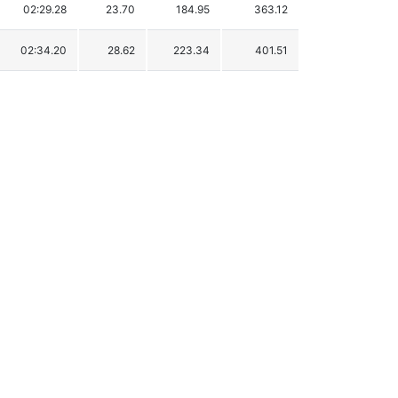
02:29.28
23.70
184.95
363.12
02:34.20
28.62
223.34
401.51
02:42.09
36.51
284.92
463.09
02:42.35
36.77
286.95
465.12