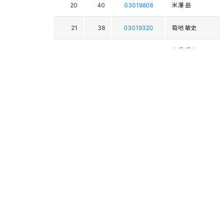
20
40
03019806
米澤 岳
21
38
03019320
菊地 敏史
22
21
03021003
髙橋 颯太
23
42
03021036
山田 理人
24
03021620
伊藤 皐佑
34
03019629
千田 隼
32
03020588
坂根 一