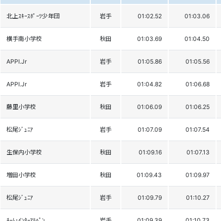
北上ｽｷｰｽﾎﾟｰﾂ少年団
岩手
01:02.52
01:03.06
横手南小学校
秋田
01:03.69
01:04.50
APPI.Jr
岩手
01:05.86
01:05.56
APPI.Jr
岩手
01:04.82
01:06.68
藤里小学校
秋田
01:06.09
01:06.25
松尾ｼﾞｭﾆｱ
岩手
01:07.09
01:07.54
生保内小学校
秋田
01:09.16
01:07.13
増田小学校
秋田
01:09.43
01:09.97
松尾ｼﾞｭﾆｱ
岩手
01:09.79
01:10.27
ﾁｰﾑ･ｲﾝﾀｰｱﾙﾍﾟﾝ
岩手
01:09.39
01:10.73