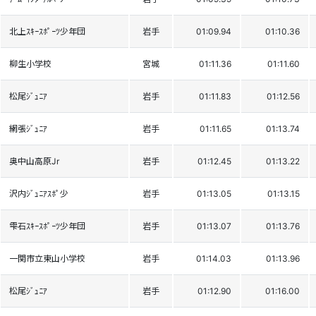
北上ｽｷｰｽﾎﾟｰﾂ少年団
岩手
01:09.94
01:10.36
柳生小学校
宮城
01:11.36
01:11.60
松尾ｼﾞｭﾆｱ
岩手
01:11.83
01:12.56
網張ｼﾞｭﾆｱ
岩手
01:11.65
01:13.74
奥中山高原Jr
岩手
01:12.45
01:13.22
沢内ｼﾞｭﾆｱｽﾎﾟ少
岩手
01:13.05
01:13.15
雫石ｽｷｰｽﾎﾟｰﾂ少年団
岩手
01:13.07
01:13.76
一関市立東山小学校
岩手
01:14.03
01:13.96
松尾ｼﾞｭﾆｱ
岩手
01:12.90
01:16.00