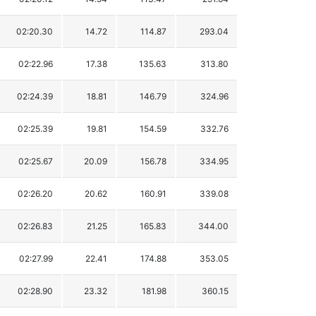
02:20.30
14.72
114.87
293.04
02:22.96
17.38
135.63
313.80
02:24.39
18.81
146.79
324.96
02:25.39
19.81
154.59
332.76
02:25.67
20.09
156.78
334.95
02:26.20
20.62
160.91
339.08
02:26.83
21.25
165.83
344.00
02:27.99
22.41
174.88
353.05
02:28.90
23.32
181.98
360.15