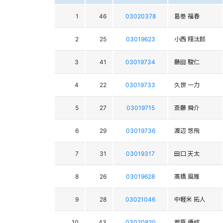
1
46
03020378
葛巻 福春
2
25
03019623
小西 翔汰郎
3
41
03019734
藤田 駿仁
4
22
03019733
久世 一力
5
27
03019715
斎藤 舜介
6
29
03019736
渡辺 悠飛
7
31
03019317
田口 天太
8
26
03019628
髙橋 風雅
9
28
03021046
中軽米 拓人
10
43
03020820
菅原 優成