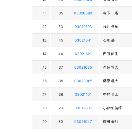
11
35
03020380
寺下 一瑠
12
33
03019593
浅井 佳祐
13
45
03021041
石川 岳
14
44
03021621
西田 尚生
15
37
03021035
久保 怜大
16
39
03020365
藤原 颯太
17
36
03021101
中村 皇太
18
23
03019807
小野寺 航輝
19
30
03021047
藤田 遥翔