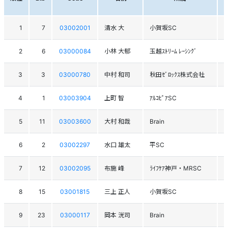
1
7
03002001
清水 大
小賀坂SC
2
6
03000084
小林 大郁
玉越ｽﾄﾘｰﾑ ﾚｰｼﾝｸﾞ
3
3
03000780
中村 和司
秋田ｾﾞﾛｯｸｽ株式会社
4
1
03003904
上町 智
ｱﾙｺﾋﾟｱSC
5
11
03003600
大村 和哉
Brain
6
2
03002297
水口 雄太
平SC
7
12
03002095
布施 峰
ﾗｲﾌｹｱ神戸・MRSC
8
15
03001815
三上 正人
小賀坂SC
9
23
03000117
岡本 洸司
Brain