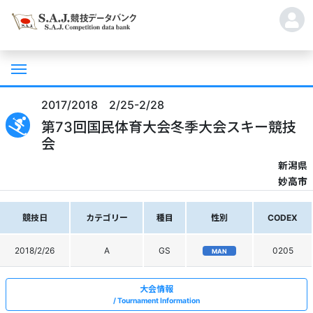
2017/2018 2/25-2/28
第73回国民体育大会冬季大会スキー競技
会
新潟県
妙高市
競技日
カテゴリー
種目
性別
CODEX
2018/2/26
A
GS
0205
MAN
大会情報
Tournament Information