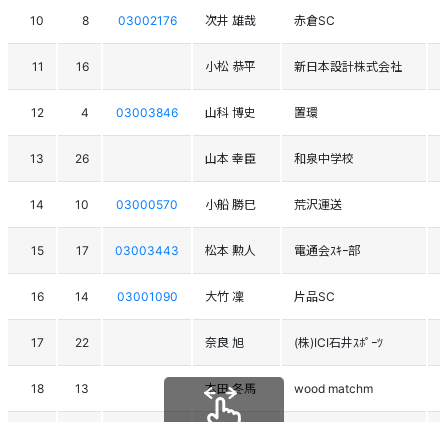
10
8
03002176
次井 雄哉
赤倉SC
11
16
小松 恭平
新日本設計株式会社
12
4
03003846
山科 博史
置環
13
26
山本 幸臣
和泉中学校
14
10
03000570
小船 勝巳
荒沢運送
15
17
03003443
松本 勲人
電通会ｽｷｰ部
16
14
03001090
大竹 凜
片品SC
17
22
奈良 旭
(株)ICI石井ｽﾎﾟｰﾂ
18
13
本田 冬馬
wood matchm
19
36
村本 清太郎
菅平高原ｽｷｰｸﾗﾌﾞ