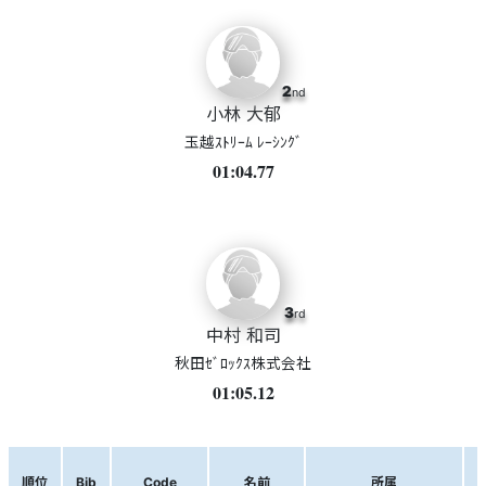
2
nd
小林 大郁
玉越ｽﾄﾘｰﾑ ﾚｰｼﾝｸﾞ
01:04.77
3
rd
中村 和司
秋田ｾﾞﾛｯｸｽ株式会社
01:05.12
順位
Bib
Code
名前
所属