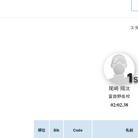
スタ
1
s
尾崎 翔汰
富良野高校
02:02.38
順位
Bib
Code
名前