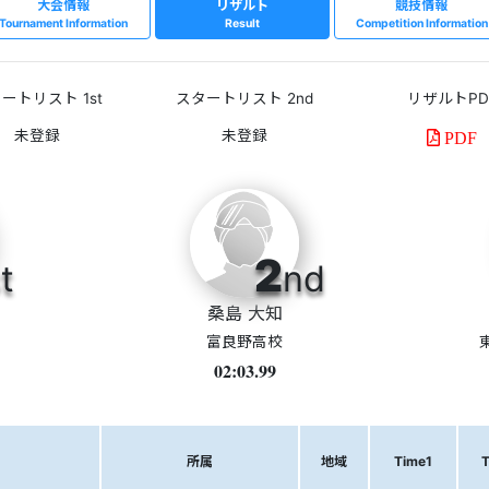
大会情報
リザルト
競技情報
Tournament Information
Result
Competition Information
ートリスト 1st
スタートリスト 2nd
リザルトPD
PDF
2
t
nd
桑島 大知
富良野高校
02:03.99
所属
地域
Time1