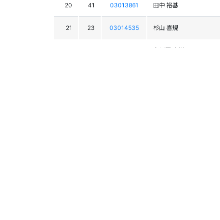
20
41
03013861
田中 裕基
21
23
03014535
杉山 喜規
22
28
03008702
北川原 直樹
23
37
03017984
川浦 誠也
24
1
03000227
太田 亮平
25
33
03009181
大浦 和希
26
16
03009951
吉田 尚哉
27
24
03011864
山 亮太
28
25
03000069
田代 航
29
31
03010122
漆山 裕章