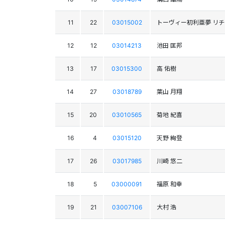
11
22
03015002
トーヴィー初利亜夢 リ
12
12
03014213
池田 匡邦
13
17
03015300
高 佑樹
14
27
03018789
葉山 月翔
15
20
03010565
菊地 紀喜
16
4
03015120
天野 絢登
17
26
03017985
川崎 悠二
18
5
03000091
福原 和幸
19
21
03007106
大村 浩