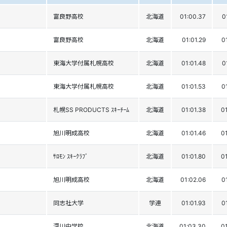
富良野高校
北海道
01:00.37
0
富良野高校
北海道
01:01.29
0
東海大学付属札幌高校
北海道
01:01.48
0
東海大学付属札幌高校
北海道
01:01.53
0
札幌SS PRODUCTS ｽｷｰﾁｰﾑ
北海道
01:01.38
0
旭川明成高校
北海道
01:01.46
0
ｻﾛﾓﾝ ｽｷｰｸﾗﾌﾞ
北海道
01:01.80
0
旭川明成高校
北海道
01:02.06
0
同志社大学
学連
01:01.93
0
深川中学校
北海道
01:03.30
0