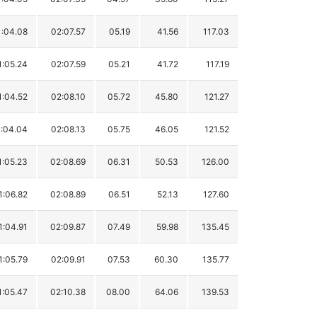
1:04.08
02:07.57
05.19
41.56
117.03
1:05.24
02:07.59
05.21
41.72
117.19
1:04.52
02:08.10
05.72
45.80
121.27
:04.04
02:08.13
05.75
46.05
121.52
1:05.23
02:08.69
06.31
50.53
126.00
1:06.82
02:08.89
06.51
52.13
127.60
1:04.91
02:09.87
07.49
59.98
135.45
1:05.79
02:09.91
07.53
60.30
135.77
1:05.47
02:10.38
08.00
64.06
139.53