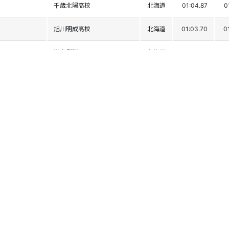
千歳北陽高校
北海道
01:04.87
0
旭川明成高校
北海道
01:03.70
0
道自衛隊
北海道
01:04.95
0
北海道大学
学連
01:05.66
0
比布ﾚｰｼﾝｸﾞｽｷｰｸﾗﾌﾞ
北海道
01:04.59
0
同志社大学
学連
01:07.14
0
かもい岳ﾚｰｼﾝｸﾞ
北海道
01:05.54
0
北海道大学
学連
01:06.40
0
旭川ﾚｰｼﾝｸﾞﾁｰﾑ
北海道
01:06.91
0
比布ﾚｰｼﾝｸﾞｽｷｰｸﾗﾌﾞ
北海道
01:06.97
0