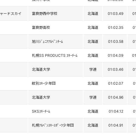
チャードスカイ
富良野西中学校
北海道
01:03.49
0
富良野高校
北海道
01:02.35
0
旭川ｼﾞｭﾆｱｱﾙﾍﾟﾝﾁｰﾑ
北海道
01:03.58
0
札幌SS PRODUCTS ｽｷｰﾁｰﾑ
北海道
01:04.09
01
北海道大学
学連
01:03.46
0
紋別ｽｷｰ少年団
北海道
01:02.07
0
北海道大学
学連
01:04.96
0
SKSｽｷｰﾁｰﾑ
北海道
01:04.12
0
札幌ｱﾙﾍﾟﾝｽｷｰｽﾎﾟｰﾂ少年団
北海道
01:04.91
0