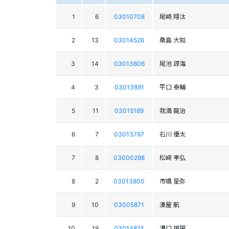
1
6
03010708
尾崎 翔汰
2
13
03014526
桑島 大知
3
14
03013806
尾池 諄海
4
3
03013891
平口 泰輔
5
11
03015189
我満 龍治
6
7
03013797
石川 優太
7
8
03000298
松﨑 孝弘
8
2
03013800
市橋 星弥
9
10
03005871
湊屋 航
10
19
03014874
溝口 雄陽