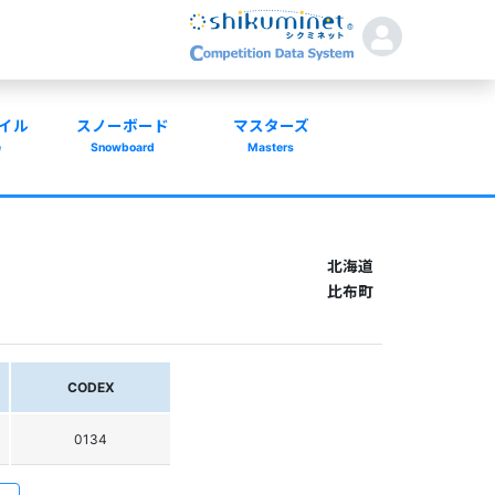
イル
スノーボード
マスターズ
e
Snowboard
Masters
北海道
比布町
CODEX
0134