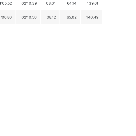
1:05.52
02:10.39
08.01
64.14
139.61
1:06.80
02:10.50
08.12
65.02
140.49
1:05.79
02:10.74
08.36
66.95
142.42
1:05.40
02:11.06
08.68
69.51
144.98
1:06.92
02:11.51
09.13
73.11
148.58
1:05.11
02:12.25
09.87
79.04
154.51
1:07.74
02:13.28
10.90
87.29
162.76
1:06.95
02:13.35
10.97
87.85
163.32
1:06.92
02:13.83
11.45
91.69
167.16
1:07.46
02:14.43
12.05
96.49
171.96