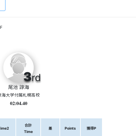
F
3
rd
尾池 諄海
東海大学付属札幌高校
02:04.40
合計
Time2
差
Points
獲得P
Time