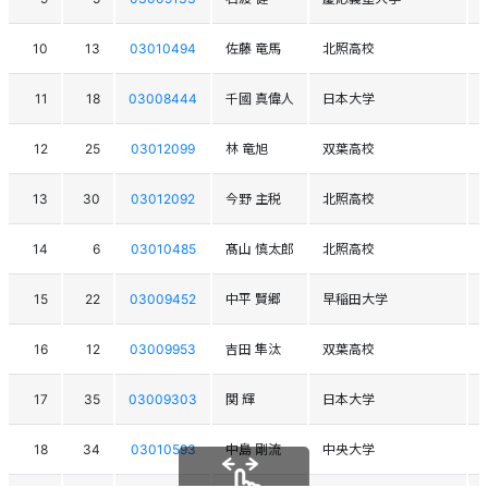
10
13
03010494
佐藤 竜馬
北照高校
11
18
03008444
千國 真偉人
日本大学
12
25
03012099
林 竜旭
双葉高校
13
30
03012092
今野 主税
北照高校
14
6
03010485
髙山 慎太郎
北照高校
15
22
03009452
中平 賢郷
早稲田大学
16
12
03009953
吉田 隼汰
双葉高校
17
35
03009303
関 輝
日本大学
18
34
03010593
中島 剛流
中央大学