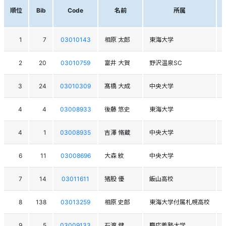
順位
Bib
Code
名前
所属
1
7
03010143
相原 太郎
東海大学
2
20
03010759
富井 大賀
野沢温泉SC
3
24
03010309
髙橋 大成
中央大学
4
4
03008933
後藤 悠史
東海大学
4
1
03008935
吉澤 脩蔵
中央大学
6
11
03008696
大森 紋
中央大学
7
14
03011611
猪股 優
飯山高校
8
138
03013259
相原 史郎
東海大学付属札幌高校
9
5
03009133
石渡 健
慶応義塾大学