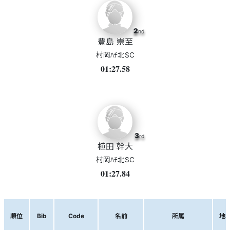
2
nd
豊島 崇至
村岡ﾊﾁ北SC
01:27.58
3
rd
植田 幹大
村岡ﾊﾁ北SC
01:27.84
順位
Bib
Code
名前
所属
地