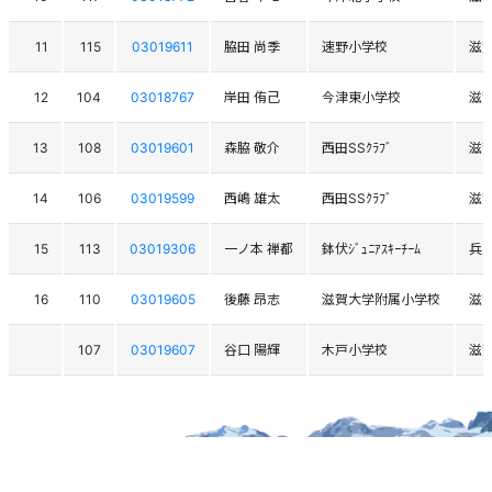
11
115
03019611
脇田 尚季
速野小学校
滋
12
104
03018767
岸田 侑己
今津東小学校
滋
13
108
03019601
森脇 敬介
西田SSｸﾗﾌﾞ
滋
14
106
03019599
西嶋 雄太
西田SSｸﾗﾌﾞ
滋
15
113
03019306
一ノ本 禅都
鉢伏ｼﾞｭﾆｱｽｷｰﾁｰﾑ
兵
16
110
03019605
後藤 昂志
滋賀大学附属小学校
滋
107
03019607
谷口 陽輝
木戸小学校
滋