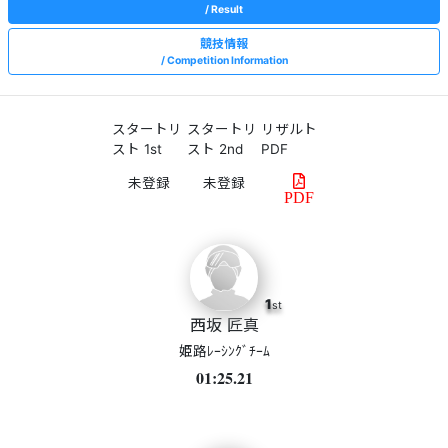
Result
競技情報
Competition Information
スタートリ
スタートリ
リザルト
スト 1st
スト 2nd
PDF
PDF
1
st
西坂 匠真
姫路ﾚｰｼﾝｸﾞﾁｰﾑ
01:25.21