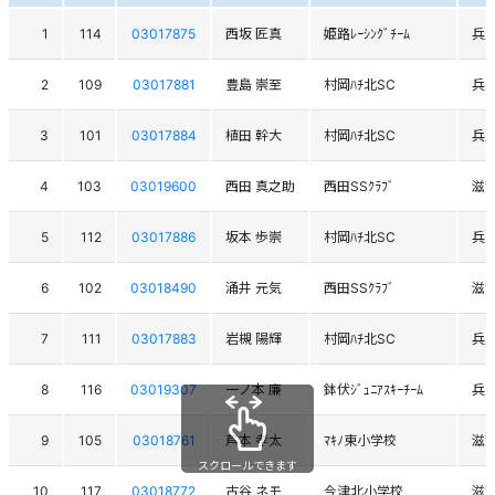
1
114
03017875
西坂 匠真
姫路ﾚｰｼﾝｸﾞﾁｰﾑ
兵
2
109
03017881
豊島 崇至
村岡ﾊﾁ北SC
兵
3
101
03017884
植田 幹大
村岡ﾊﾁ北SC
兵
4
103
03019600
西田 真之助
西田SSｸﾗﾌﾞ
滋
5
112
03017886
坂本 歩崇
村岡ﾊﾁ北SC
兵
6
102
03018490
涌井 元気
西田SSｸﾗﾌﾞ
滋
7
111
03017883
岩槻 陽輝
村岡ﾊﾁ北SC
兵
8
116
03019307
一ノ本 廉
鉢伏ｼﾞｭﾆｱｽｷｰﾁｰﾑ
兵
9
105
03018761
芦本 孝太
ﾏｷﾉ東小学校
滋
スクロールできます
10
117
03018772
古谷 ネモ
今津北小学校
滋