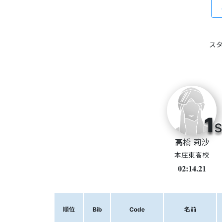
スタ
1
s
高橋 莉沙
本庄東高校
02:14.21
順位
Bib
Code
名前