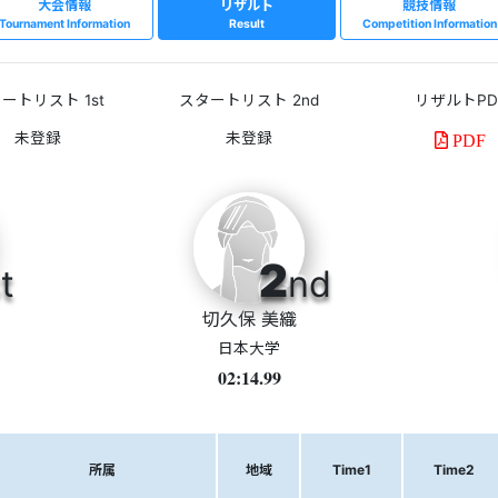
大会情報
リザルト
競技情報
Tournament Information
Result
Competition Information
ートリスト 1st
スタートリスト 2nd
リザルトPD
PDF
2
t
nd
切久保 美織
日本大学
02:14.99
所属
地域
Time1
Time2