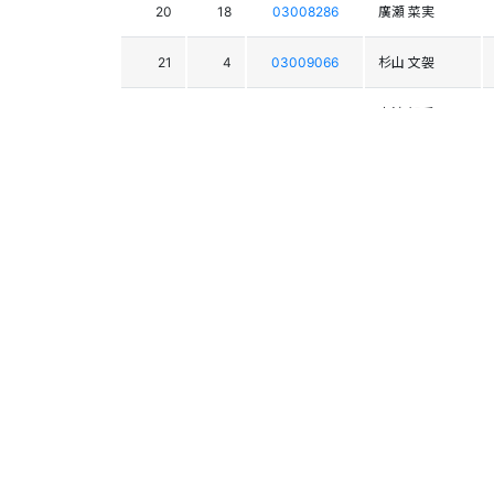
20
18
03008286
廣瀬 菜実
21
4
03009066
杉山 文袈
22
36
03009274
中渡 智香
23
22
03007491
小木曽 真央
24
7
03009628
関 光里
25
39
03008191
伊東 桃花
26
79
03011343
石渡 実香
27
16
03007578
浦野 皐月
28
41
03012767
長澤 美季
29
35
03010770
鵜澤 小夏