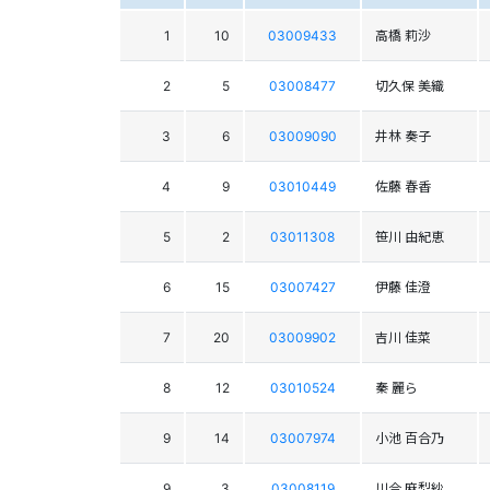
1
10
03009433
高橋 莉沙
2
5
03008477
切久保 美織
3
6
03009090
井林 奏子
4
9
03010449
佐藤 春香
5
2
03011308
笹川 由紀恵
6
15
03007427
伊藤 佳澄
7
20
03009902
吉川 佳菜
8
12
03010524
秦 麗ら
9
14
03007974
小池 百合乃
9
3
03008119
川合 麻梨紗