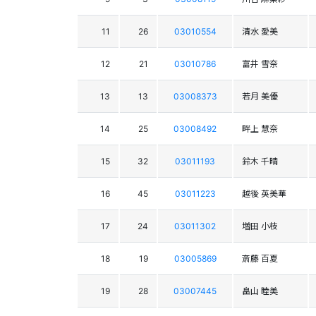
11
26
03010554
清水 愛美
12
21
03010786
富井 雪奈
13
13
03008373
若月 美優
14
25
03008492
畔上 慧奈
15
32
03011193
鈴木 千晴
16
45
03011223
越後 英美華
17
24
03011302
増田 小枝
18
19
03005869
斎藤 百夏
19
28
03007445
畠山 睦美