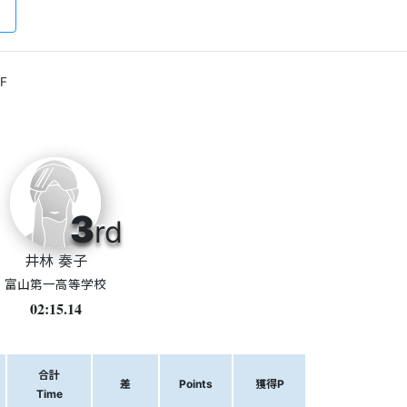
F
3
rd
井林 奏子
富山第一高等学校
02:15.14
合計
差
Points
獲得P
Time