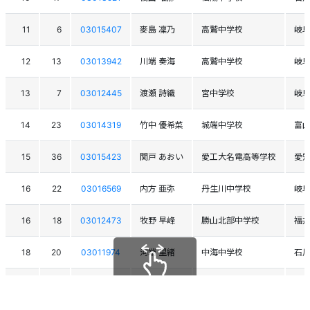
11
6
03015407
麥島 凜乃
高鷲中学校
岐
12
13
03013942
川端 奏海
高鷲中学校
岐
13
7
03012445
渡瀬 詩織
宮中学校
岐
14
23
03014319
竹中 優希菜
城端中学校
富
15
36
03015423
関戸 あおい
愛工大名電高等学校
愛
16
22
03016569
内方 亜弥
丹生川中学校
岐
16
18
03012473
牧野 早峰
勝山北部中学校
福
18
20
03011974
河端 里緒
中海中学校
石
19
9
03015766
早川 理香子
勝山南部中学校
福
スクロールできます