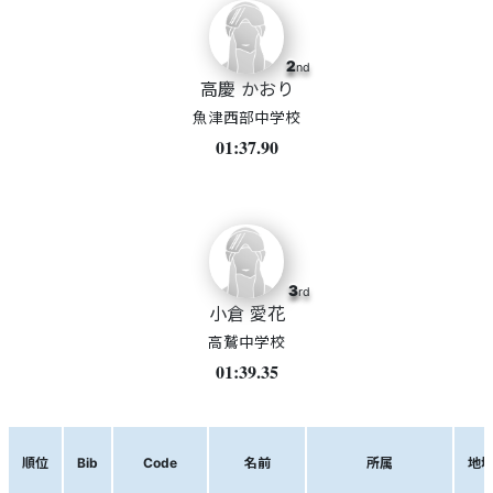
2
nd
高慶 かおり
魚津西部中学校
01:37.90
3
rd
小倉 愛花
高鷲中学校
01:39.35
順位
Bib
Code
名前
所属
地