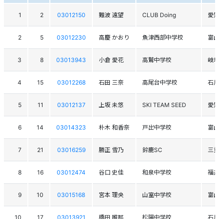
1
2
03012150
難波 遠望
CLUB Doing
愛
2
5
03012230
高慶 かおり
魚津西部中学校
富
3
8
03013943
小倉 愛花
高鷲中学校
岐
4
15
03012268
石田 三奈
高尾台中学校
石
5
11
03012137
上坂 未悠
SKI TEAM SEED
愛
6
14
03014323
朴木 和香奈
戸出中学校
富
7
21
03016259
勝正 雪乃
鈴鹿SC
三
8
16
03012474
谷口 史佳
和泉中学校
福
9
10
03015168
宮本 理央
山室中学校
富
10
17
03013921
橋田 唯那
松陽中学校
石