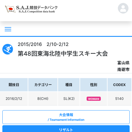
2015/2016 2/10-2/12
第48回東海北陸中学生スキー大会
富山県
南砺市
競技日
カテゴリー
種目
性別
CODEX
2016/2/12
B(CHI)
SL(K2)
5140
WOMAN
大会情報
Tournament Information
リザルト