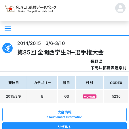
2014/2015 3/6-3/10
第85回 全関西学生ｽｷｰ選手権大会
長野県
下高井郡野沢温泉村
競技日
カテゴリー
種目
性別
CODEX
2015/3/9
B
GS
5230
WOMAN
大会情報
Tournament Information
リザルト