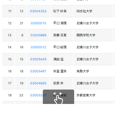
11
12
03004353
松下 紗英
同志社大学
12
21
03005115
平口 満理
武庫川女子大学
13
6
03005869
斎藤 百夏
関西学院大学
14
16
03005112
平口 絵理
武庫川女子大学
15
15
03005445
濱田 空
武庫川女子大学
16
18
03005467
秋冨 里奈
鳥取大学
17
19
03004820
荻原 歩
武庫川女子大学
18
23
03005337
折口 美紀
京都産業大学
19
20
03011575
上田 莉子
武庫川女子大学
スクロールできます