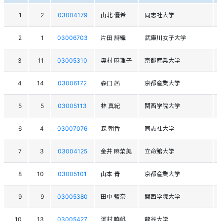
1
2
03004179
山北 優希
同志社大学
2
1
03006703
片田 詩織
武庫川女子大学
3
11
03005310
奥村 麻理子
京都産業大学
4
14
03006172
森口 茜
京都産業大学
5
5
03005113
林 真紀
関西学院大学
6
4
03007076
森 朝香
同志社大学
7
3
03004125
金井 麻菜美
立命館大学
8
10
03005101
山本 青
京都産業大学
9
9
03005380
田中 藍奈
関西学院大学
10
13
03005427
河村 曉帆
龍谷大学