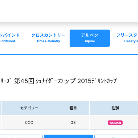
ンバインド
クロスカントリー
アルペン
フリースタ
Combined
Cross-Country
Alpine
Freestyl
ﾟﾝｼﾘｰｽﾞ 第45回 ｼｭﾅｲﾀﾞｰカップ 2015ﾃﾞｻﾝﾄｶｯﾌﾟ
カテゴリー
種目
性別
COC
GS
WOMAN