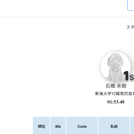
スタ
1
s
石橋 未樹
東海大学付属第四高
01:53.48
順位
Bib
Code
名前