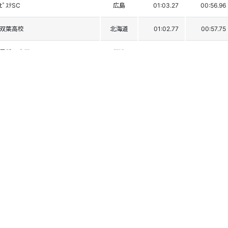
ﾋﾟｽﾃSC
広島
01:03.27
00:56.96
双葉高校
北海道
01:02.77
00:57.75
早稲田大学
学連
01:02.58
00:58.22
北海学園札幌高校
北海道
01:03.27
00:57.73
早稲田大学
学連
01:02.96
00:58.13
日本大学
学連
01:02.80
00:58.40
早稲田大学
学連
01:04.40
00:58.97
日本女子体育大学
学連
01:03.82
00:59.72
白馬高校
長野
01:03.79
00:59.80
本庄東高
埼玉
01:03.57
01:00.53