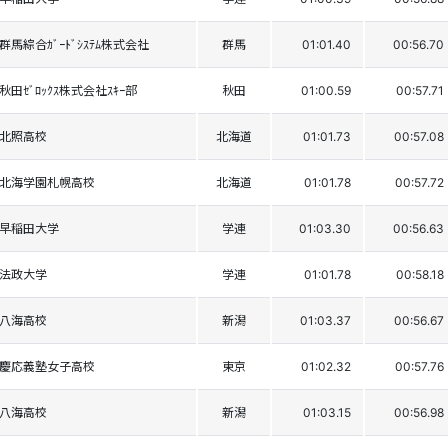
群馬綜合ｶﾞｰﾄﾞｼｽﾃﾑ株式会社
群馬
01:01.40
00:56.70
秋田ｾﾞﾛｯｸｽ株式会社ｽｷｰ部
秋田
01:00.59
00:57.71
北照高校
北海道
01:01.73
00:57.08
北海学園札幌高校
北海道
01:01.78
00:57.72
早稲田大学
学連
01:03.30
00:56.63
法政大学
学連
01:01.78
00:58.18
八海高校
新潟
01:03.37
00:56.67
慶応義塾女子高校
東京
01:02.32
00:57.76
八海高校
新潟
01:03.15
00:56.98