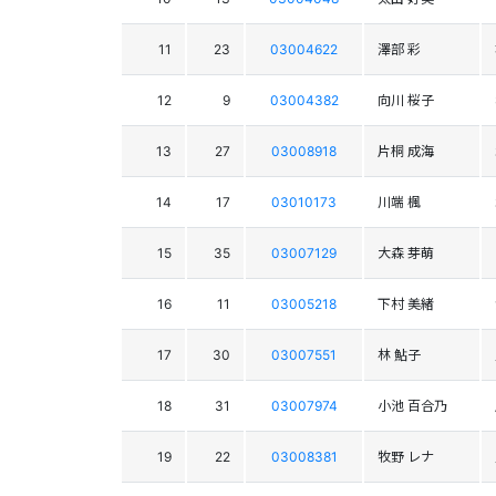
11
23
03004622
澤部 彩
12
9
03004382
向川 桜子
13
27
03008918
片桐 成海
14
17
03010173
川端 楓
15
35
03007129
大森 芽萌
16
11
03005218
下村 美緒
17
30
03007551
林 鮎子
18
31
03007974
小池 百合乃
19
22
03008381
牧野 レナ