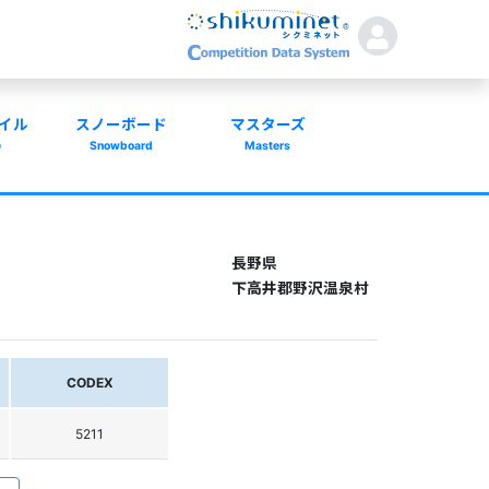
イル
スノーボード
マスターズ
e
Snowboard
Masters
長野県
下高井郡野沢温泉村
CODEX
5211