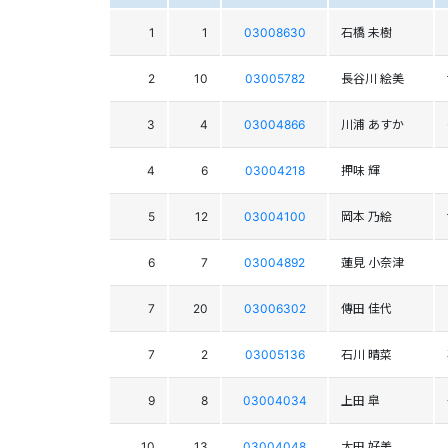
1
1
03008630
石橋 未樹
2
10
03005782
長谷川 絵美
3
4
03004866
川浦 あすか
4
6
03004218
押味 輝
5
12
03004100
岡本 乃絵
6
7
03004892
蓮見 小奈津
7
20
03006302
傳田 佳代
7
2
03005136
石川 晴菜
9
8
03004034
上田 皐
10
13
03004048
太田 好美