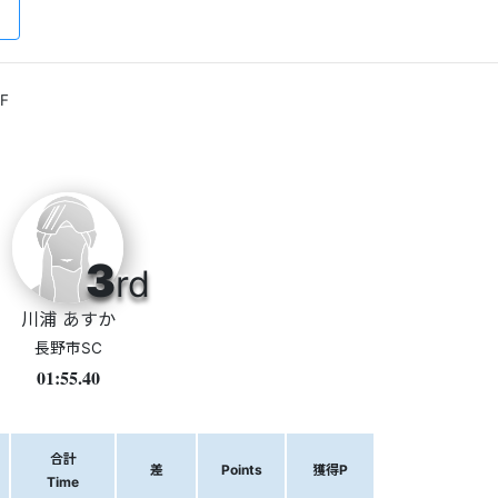
F
3
rd
川浦 あすか
長野市SC
01:55.40
合計
差
Points
獲得P
Time