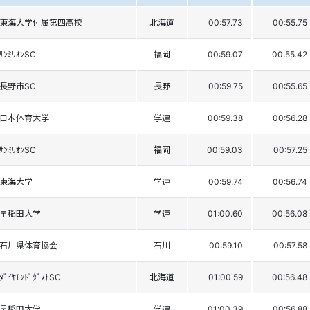
東海大学付属第四高校
北海道
00:57.73
00:55.75
ｻﾝﾐﾘｵﾝSC
福岡
00:59.07
00:55.42
長野市SC
長野
00:59.75
00:55.65
日本体育大学
学連
00:59.38
00:56.28
ｻﾝﾐﾘｵﾝSC
福岡
00:59.03
00:57.25
東海大学
学連
00:59.74
00:56.74
早稲田大学
学連
01:00.60
00:56.08
石川県体育協会
石川
00:59.10
00:57.58
ﾀﾞｲﾔﾓﾝﾄﾞﾀﾞｽﾄSC
北海道
01:00.59
00:56.48
早稲田大学
学連
01:00.39
00:56.88