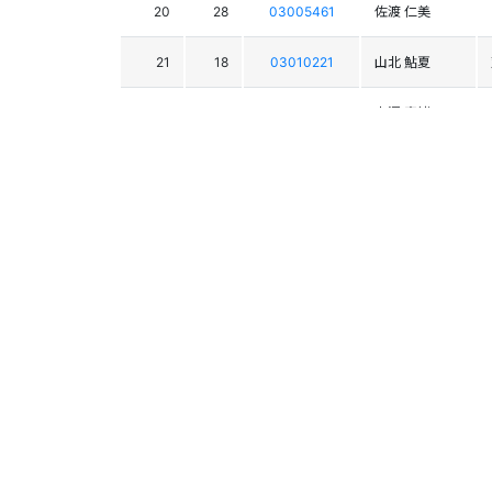
20
28
03005461
佐渡 仁美
21
18
03010221
山北 鮎夏
22
21
03006301
中澤 真緒
23
26
03008646
小番 聖夏
24
29
03007154
新山 凪沙
25
25
03004978
髙橋 知寿
26
33
03004765
根本 風花
27
24
03005042
杵渕 千佳
28
32
03010363
西村 紗英
29
48
03009433
高橋 莉沙