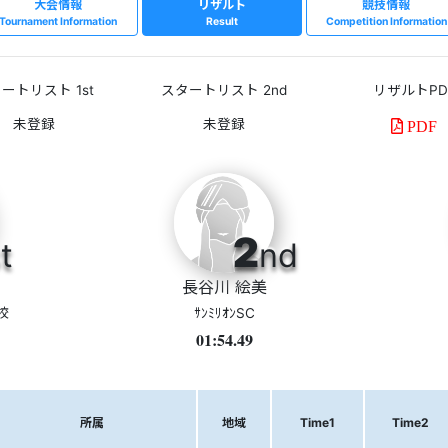
大会情報
リザルト
競技情報
Tournament Information
Result
Competition Information
ートリスト 1st
スタートリスト 2nd
リザルトPD
PDF
2
t
nd
長谷川 絵美
校
ｻﾝﾐﾘｵﾝSC
01:54.49
所属
地域
Time1
Time2