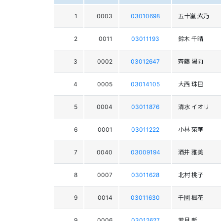
1
0003
03010698
五十嵐 紫乃
2
0011
03011193
鈴木 千晴
3
0002
03012647
齊藤 陽向
4
0005
03014105
大西 珠巴
5
0004
03011876
清水 イオリ
6
0001
03011222
小林 苑華
7
0040
03009194
酒井 雅美
8
0007
03011628
北村 桃子
9
0014
03011630
千國 楓花
9
0006
03012627
若月 新