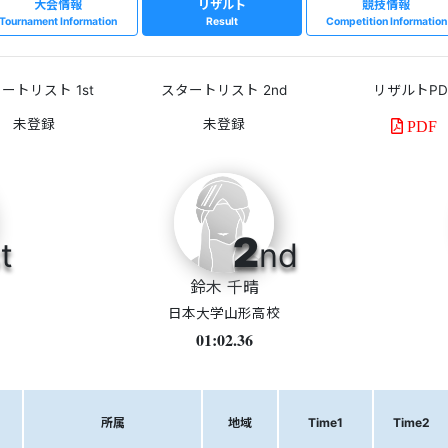
大会情報
リザルト
競技情報
Tournament Information
Result
Competition Information
ートリスト 1st
スタートリスト 2nd
リザルトPD
PDF
2
t
nd
鈴木 千晴
日本大学山形高校
01:02.36
所属
地域
Time1
Time2