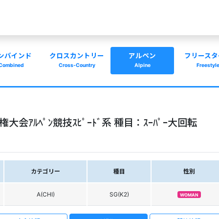
ンバインド
クロスカントリー
アルペン
フリースタ
Combined
Cross-Country
Alpine
Freestyl
手権大会ｱﾙﾍﾟﾝ競技ｽﾋﾟｰﾄﾞ系 種目：ｽｰﾊﾟｰ大回転
カテゴリー
種目
性別
A(CHI)
SG(K2)
WOMAN