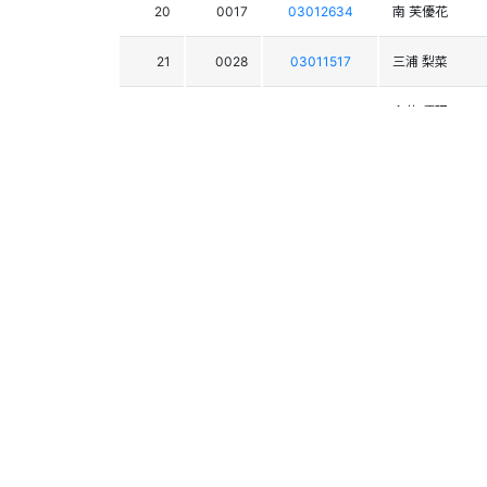
20
0017
03012634
南 芙優花
21
0028
03011517
三浦 梨菜
22
0012
03012636
今井 優理
23
0024
03012230
高慶 かおり
24
0027
03012137
上坂 未悠
25
0016
03011225
佐々木 彩華
26
0019
03009833
小山 恵
27
0018
03014138
平田 楓
28
0021
03010697
牧野 夏芽
29
0044
03014338
竹嶋 莉央