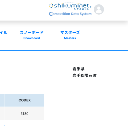
イル
スノーボード
マスターズ
e
Snowboard
Masters
岩手県
岩手郡雫石町
CODEX
5180