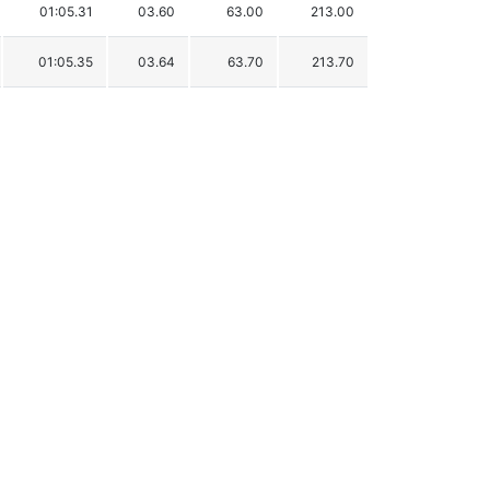
01:05.31
03.60
63.00
213.00
01:05.35
03.64
63.70
213.70
01:05.52
03.81
66.68
216.68
01:05.60
03.89
68.08
218.08
01:05.99
04.28
74.91
224.91
01:06.03
04.32
75.61
225.61
01:06.50
04.79
83.83
233.83
01:06.51
04.80
84.01
234.01
01:06.83
05.12
89.61
239.61
01:06.95
05.24
91.71
241.71