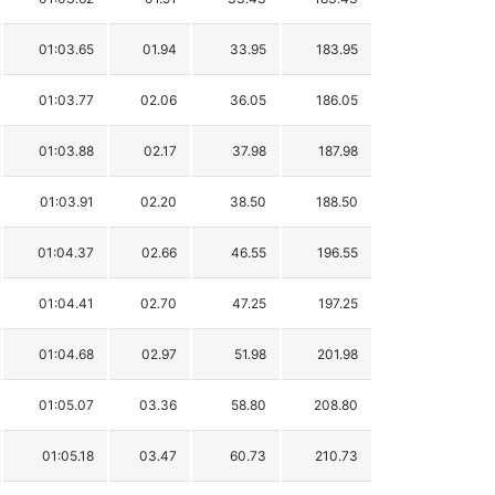
01:03.65
01.94
33.95
183.95
01:03.77
02.06
36.05
186.05
01:03.88
02.17
37.98
187.98
01:03.91
02.20
38.50
188.50
01:04.37
02.66
46.55
196.55
01:04.41
02.70
47.25
197.25
01:04.68
02.97
51.98
201.98
01:05.07
03.36
58.80
208.80
01:05.18
03.47
60.73
210.73