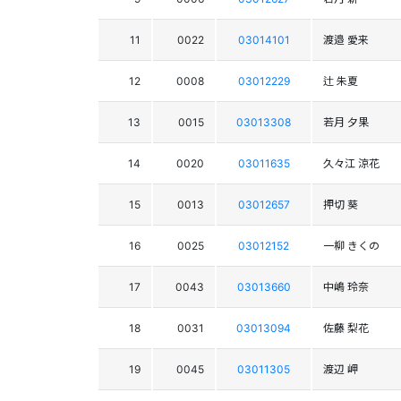
11
0022
03014101
渡邉 愛来
12
0008
03012229
辻 朱夏
13
0015
03013308
若月 夕果
14
0020
03011635
久々江 涼花
15
0013
03012657
押切 葵
16
0025
03012152
一柳 きくの
17
0043
03013660
中嶋 玲奈
18
0031
03013094
佐藤 梨花
19
0045
03011305
渡辺 岬