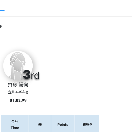
F
3
rd
齊藤 陽向
立科中学校
01:02.99
合計
差
Points
獲得P
Time