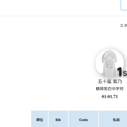
スタ
1
s
五十嵐 紫乃
鶴岡第四中学校
01:01.71
順位
Bib
Code
名前