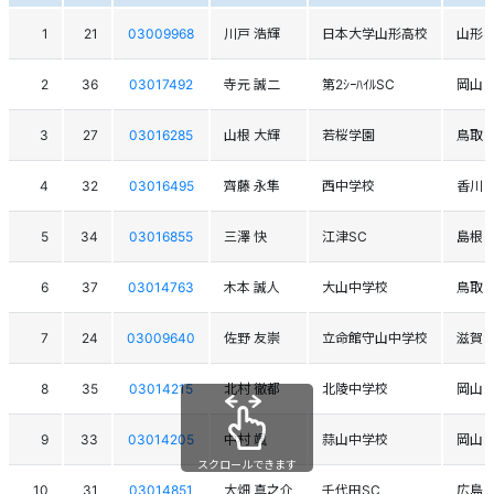
1
21
03009968
川戸 浩輝
日本大学山形高校
山形
2
36
03017492
寺元 誠二
第2ｼｰﾊｲﾙSC
岡山
3
27
03016285
山根 大輝
若桜学園
鳥取
4
32
03016495
齊藤 永隼
西中学校
香川
5
34
03016855
三澤 快
江津SC
島根
6
37
03014763
木本 誠人
大山中学校
鳥取
7
24
03009640
佐野 友崇
立命館守山中学校
滋賀
8
35
03014215
北村 徹都
北陵中学校
岡山
9
33
03014205
中村 颯
蒜山中学校
岡山
スクロールできます
10
31
03014851
大畑 真之介
千代田SC
広島