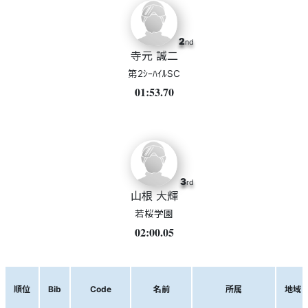
2
nd
寺元 誠二
第2ｼｰﾊｲﾙSC
01:53.70
3
rd
山根 大輝
若桜学園
02:00.05
順位
Bib
Code
名前
所属
地域