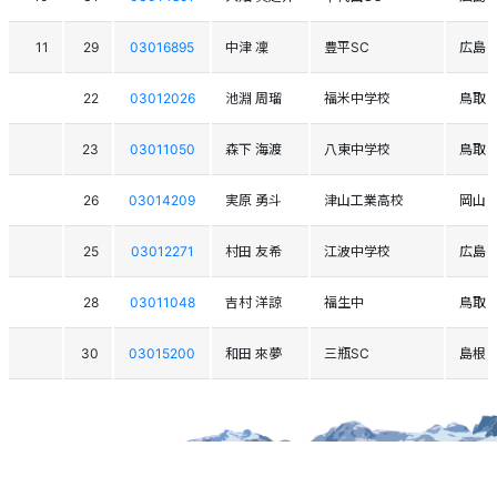
11
29
03016895
中津 凜
豊平SC
広島
22
03012026
池淵 周瑠
福米中学校
鳥取
23
03011050
森下 海渡
八東中学校
鳥取
26
03014209
実原 勇斗
津山工業高校
岡山
25
03012271
村田 友希
江波中学校
広島
28
03011048
吉村 洋諒
福生中
鳥取
30
03015200
和田 來夢
三瓶SC
島根