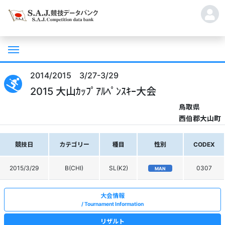
2014/2015 3/27-3/29
2015 大山ｶｯﾌﾟｱﾙﾍﾟﾝｽｷｰ大会
鳥取県
西伯郡大山町
競技日
カテゴリー
種目
性別
CODEX
2015/3/29
B(CHI)
SL(K2)
0307
MAN
大会情報
Tournament Information
リザルト