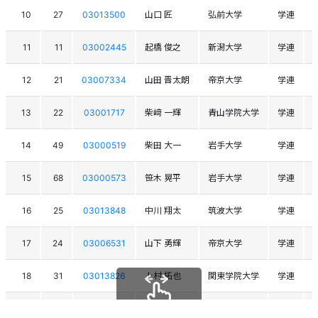
10
27
03013500
山口 匠
弘前大学
学連
11
11
03002445
起橋 俊之
新潟大学
学連
12
21
03007334
山田 晋太朗
帝京大学
学連
13
22
03001717
柴﨑 一輝
青山学院大学
学連
14
49
03000519
柴田 大一
岩手大学
学連
15
68
03000573
笹木 晃平
岩手大学
学連
16
25
03013848
中川 翔太
筑波大学
学連
17
24
03006531
山下 勇輝
帝京大学
学連
18
31
03013826
上村 拓也
関東学院大学
学連
19
14
03001747
戸澤 真志
山梨学院大学
学連