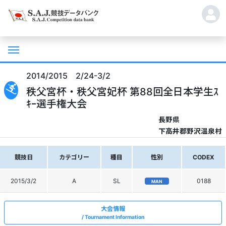
2014/2015 2/24-3/2
秩父宮杯・秩父宮妃杯 第88回全日本学生ｽ
ｷｰ選手権大会
長野県
下高井郡野沢温泉村
競技日
カテゴリー
種目
性別
CODEX
2015/3/2
A
SL
0188
MAN
大会情報
Tournament Information