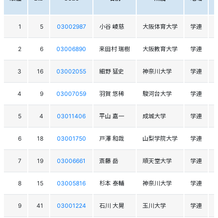
1
5
03002987
小谷 崚慈
大阪体育大学
学連
2
6
03006890
来田村 瑞樹
大阪教育大学
学連
3
16
03002055
細野 猛史
神奈川大学
学連
4
9
03007059
羽賀 悠稀
駿河台大学
学連
5
4
03011406
平山 嘉一
成城大学
学連
6
18
03001750
戸澤 和哉
山梨学院大学
学連
7
19
03006661
斎藤 岳
順天堂大学
学連
8
15
03005816
杉本 泰輔
神奈川大学
学連
9
41
03001224
石川 大晃
玉川大学
学連