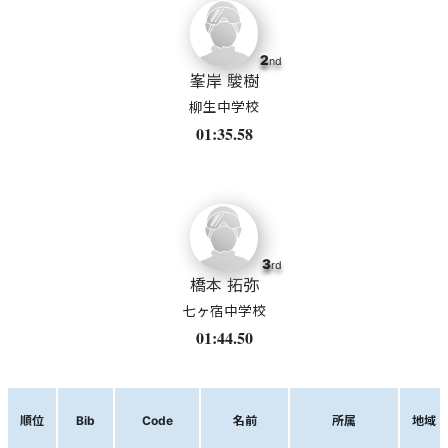
2
nd
峯岸 駿樹
柳生中学校
01:35.58
3
rd
橋本 拓弥
七ヶ宿中学校
01:44.50
順位
Bib
Code
名前
所属
地域