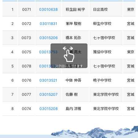
1
0071
03010638
萩生田 純宇
日出高校
東京
2
0072
03011831
峯岸 駿樹
柳生中学校
宮城
3
0073
03015206
橋本 拓弥
七ヶ宿中学校
宮城
4
0075
03013753
工藤 亮太
獨協中学校
東京
5
0078
03013536
佐藤 雅斗
七ヶ宿中学校
宮城
スクロールできます
6
0076
03013521
中鉢 伸吾
鳴子中学校
宮城
7
0077
03015207
佐藤 樹
東北学院中学校
宮城
8
0074
03015208
島内 涼雅
東北学院中学校
宮城