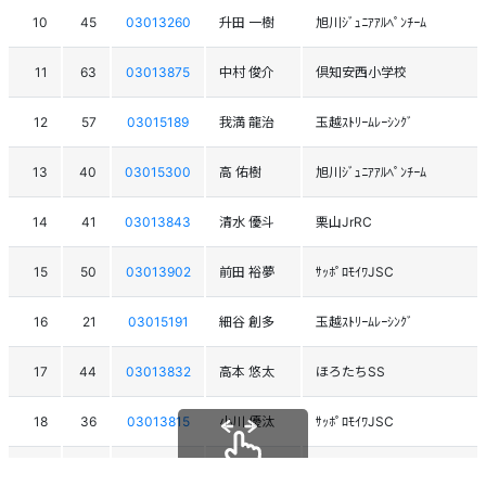
10
45
03013260
升田 一樹
旭川ｼﾞｭﾆｱｱﾙﾍﾟﾝﾁｰﾑ
11
63
03013875
中村 俊介
倶知安西小学校
12
57
03015189
我満 龍治
玉越ｽﾄﾘｰﾑﾚｰｼﾝｸﾞ
13
40
03015300
高 佑樹
旭川ｼﾞｭﾆｱｱﾙﾍﾟﾝﾁｰﾑ
14
41
03013843
清水 優斗
栗山JrRC
15
50
03013902
前田 裕夢
ｻｯﾎﾟﾛﾓｲﾜJSC
16
21
03015191
細谷 創多
玉越ｽﾄﾘｰﾑﾚｰｼﾝｸﾞ
17
44
03013832
高本 悠太
ほろたちSS
18
36
03013815
小川 優汰
ｻｯﾎﾟﾛﾓｲﾜJSC
19
58
03015302
本郷 新琉
旭川ｼﾞｭﾆｱｱﾙﾍﾟﾝﾁｰﾑ