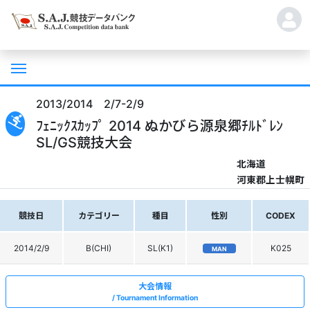
2013/2014 2/7-2/9
ﾌｪﾆｯｸｽｶｯﾌﾟ 2014 ぬかびら源泉郷ﾁﾙﾄﾞﾚﾝ
SL/GS競技大会
北海道
河東郡上士幌町
競技日
カテゴリー
種目
性別
CODEX
2014/2/9
B(CHI)
SL(K1)
K025
MAN
大会情報
Tournament Information