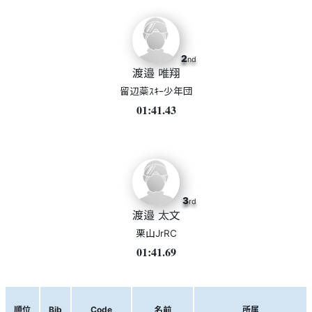
2
nd
渡邉 唯翔
留辺蘂ｽｷｰ少年団
01:41.43
3
rd
渡邉 太文
栗山JrRC
01:41.69
順位
Bib
Code
名前
所属