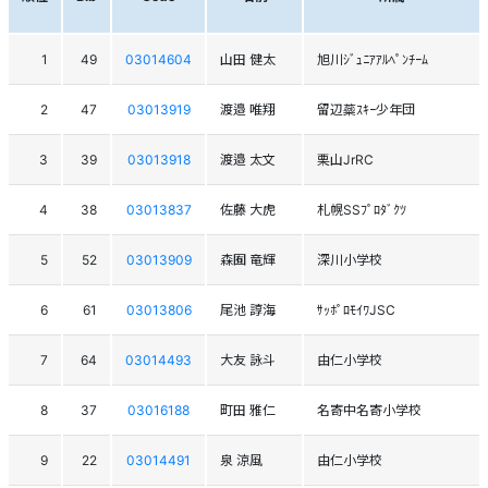
1
49
03014604
山田 健太
旭川ｼﾞｭﾆｱｱﾙﾍﾟﾝﾁｰﾑ
2
47
03013919
渡邉 唯翔
留辺蘂ｽｷｰ少年団
3
39
03013918
渡邉 太文
栗山JrRC
4
38
03013837
佐藤 大虎
札幌SSﾌﾟﾛﾀﾞｸﾂ
5
52
03013909
森囿 竜輝
深川小学校
6
61
03013806
尾池 諄海
ｻｯﾎﾟﾛﾓｲﾜJSC
7
64
03014493
大友 詠斗
由仁小学校
8
37
03016188
町田 雅仁
名寄中名寄小学校
9
22
03014491
泉 涼風
由仁小学校