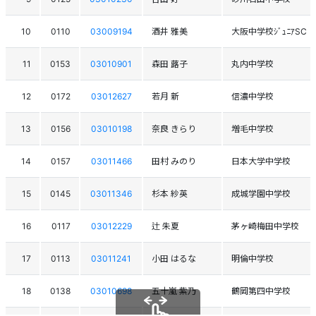
10
0110
03009194
酒井 雅美
大阪中学校ｼﾞｭﾆｱSC
11
0153
03010901
森田 蕗子
丸内中学校
12
0172
03012627
若月 新
信濃中学校
13
0156
03010198
奈良 きらり
増毛中学校
14
0157
03011466
田村 みのり
日本大学中学校
15
0145
03011346
杉本 紗英
成城学園中学校
16
0117
03012229
辻 朱夏
茅ヶ崎梅田中学校
17
0113
03011241
小田 はるな
明倫中学校
18
0138
03010698
五十嵐 紫乃
鶴岡第四中学校