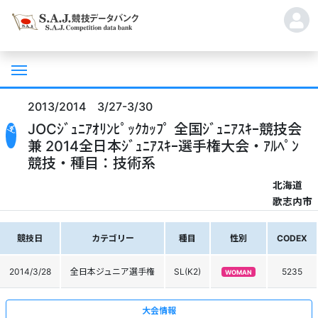
2013/2014 3/27-3/30
JOCｼﾞｭﾆｱｵﾘﾝﾋﾟｯｸｶｯﾌﾟ 全国ｼﾞｭﾆｱｽｷｰ競技会
兼 2014全日本ｼﾞｭﾆｱｽｷｰ選手権大会・ｱﾙﾍﾟﾝ
競技・種目：技術系
北海道
歌志内市
競技日
カテゴリー
種目
性別
CODEX
2014/3/28
全日本ジュニア選手権
SL(K2)
5235
WOMAN
大会情報