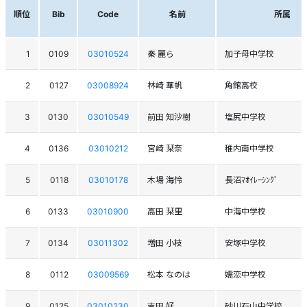
順位
Bib
Code
名前
所属
1
0109
03010524
秦 麗ら
加子母中学校
2
0127
03008924
林崎 華帆
角館高校
3
0130
03010549
前田 知沙樹
塩尻中学校
4
0136
03010212
宮崎 栞奈
稚内南中学校
5
0118
03010178
木場 海怜
長沼ﾏｵｲﾚｰｼﾝｸﾞ
6
0133
03010900
高田 栞里
中海中学校
7
0134
03011302
増田 小枝
安塚中学校
8
0112
03009569
松本 なのは
嬬恋中学校
9
0125
03010230
吉田 好
砂川石山中学校