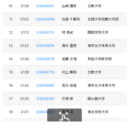
10
0126
03004051
山崎 優茉
立教大学
11
0102
03004046
白倉 千都枝
北翔大学短期大学部
12
0112
03005113
林 真紀
関西学院大学
13
0123
03004676
青木 里実
東京女子体育大学
14
0136
03005079
加藤 夕海
秋田大学医学部
15
0128
03004775
村上 舞帆
立教大学
16
0124
03005065
岩元 波香
東京女子体育大学
17
0135
03005125
杉俣 葵
国士舘大学
18
0121
03004342
高橋 淑
東北学院大学
19
0137
03005448
佐古 佐恵乃
都留文科大学