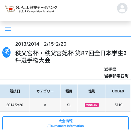
2013/2014 2/15-2/20
秩父宮杯・秩父宮妃杯 第87回全日本学生ｽ
ｷｰ選手権大会
岩手県
岩手郡雫石町
競技日
カテゴリー
種目
性別
CODEX
2014/2/20
A
SL
5119
WOMAN
大会情報
Tournament Information