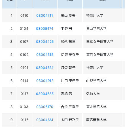
1
0110
03004711
栗山 夏美
神奈川大学
2
0104
03005474
平野 円
青山学院大学
3
0107
03004426
須永 萌里
日本女子体育大学
4
0109
03004515
伊東 美衣子
東京女子体育大学
5
0101
03004524
渡辺 智子
神奈川大学
6
0114
03004912
川口 里佳子
山梨学院大学
7
0117
03004535
高橋 茜
弘前大学
8
0103
03006170
吉永 三喜子
東北学院大学
9
0116
03004661
太田 野乃子
慶応義塾大学