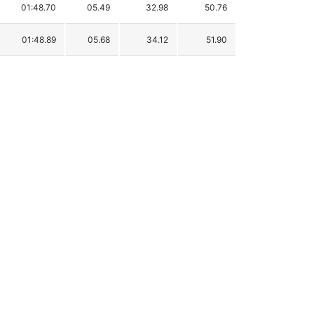
01:48.70
05.49
32.98
50.76
01:48.89
05.68
34.12
51.90
01:48.95
05.74
34.48
52.26
01:49.17
05.96
35.80
53.58
01:49.29
06.08
36.52
54.30
01:49.40
06.19
37.18
54.96
01:49.61
06.40
38.45
56.23
01:49.62
06.41
38.51
56.29
01:50.10
06.89
41.39
59.17
01:50.23
07.02
42.17
59.95