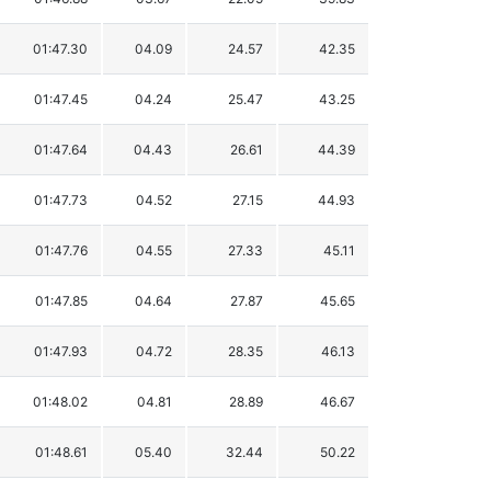
01:47.30
04.09
24.57
42.35
01:47.45
04.24
25.47
43.25
01:47.64
04.43
26.61
44.39
01:47.73
04.52
27.15
44.93
01:47.76
04.55
27.33
45.11
01:47.85
04.64
27.87
45.65
01:47.93
04.72
28.35
46.13
01:48.02
04.81
28.89
46.67
01:48.61
05.40
32.44
50.22