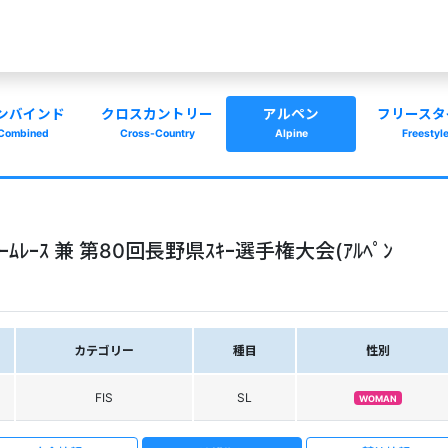
ンバインド
クロスカントリー
アルペン
フリースタ
Combined
Cross-Country
Alpine
Freestyl
ﾛｰﾑﾚｰｽ 兼 第80回長野県ｽｷｰ選手権大会(ｱﾙﾍﾟﾝ
カテゴリー
種目
性別
FIS
SL
WOMAN