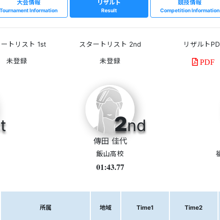
大会情報
リザルト
競技情報
Tournament Information
Result
Competition Information
ートリスト 1st
スタートリスト 2nd
リザルトPD
PDF
2
t
nd
傳田 佳代
飯山高校
01:43.77
所属
地域
Time1
Time2