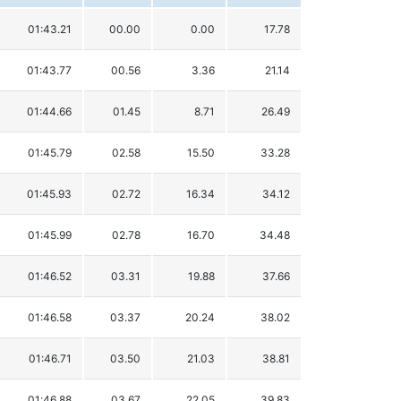
01:43.21
00.00
0.00
17.78
01:43.77
00.56
3.36
21.14
01:44.66
01.45
8.71
26.49
01:45.79
02.58
15.50
33.28
01:45.93
02.72
16.34
34.12
01:45.99
02.78
16.70
34.48
01:46.52
03.31
19.88
37.66
01:46.58
03.37
20.24
38.02
01:46.71
03.50
21.03
38.81
01:46.88
03.67
22.05
39.83