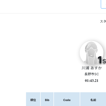
スタ
1
s
川浦 あすか
長野市SC
01:43.21
順位
Bib
Code
名前