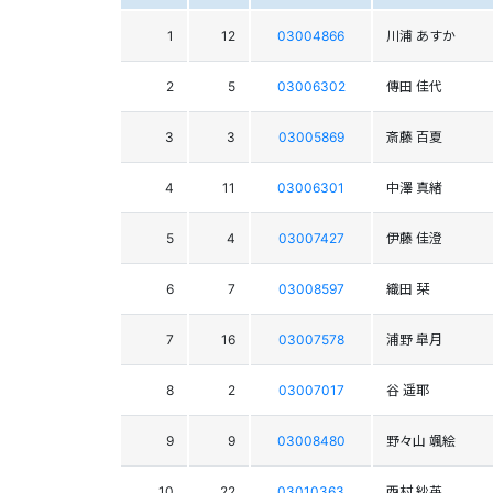
1
12
03004866
川浦 あすか
2
5
03006302
傳田 佳代
3
3
03005869
斎藤 百夏
4
11
03006301
中澤 真緒
5
4
03007427
伊藤 佳澄
6
7
03008597
織田 栞
7
16
03007578
浦野 皐月
8
2
03007017
谷 遥耶
9
9
03008480
野々山 颯絵
10
22
03010363
西村 紗英