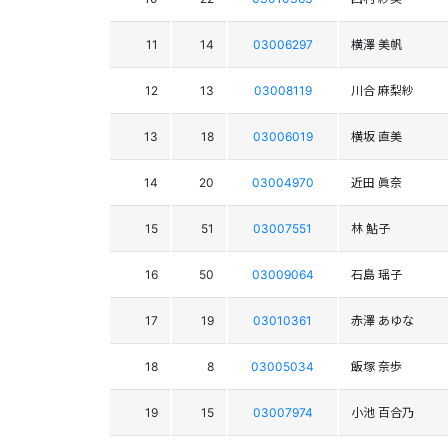
11
14
03006297
横澤 美帆
12
13
03008119
川合 麻梨紗
13
18
03006019
横坂 直美
14
20
03004970
近田 眞奈
15
51
03007551
林 鮎子
16
50
03009064
石島 瑶子
17
19
03010361
赤澤 あゆな
18
8
03005034
飯塚 奈歩
19
15
03007974
小池 百合乃