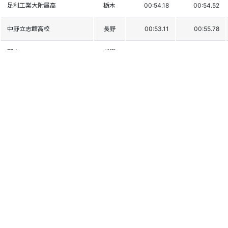
足利工業大附属高
栃木
00:54.18
00:54.52
中野立志館高校
長野
00:53.11
00:55.78
開志JWSC
新潟
00:53.12
00:55.83
京都光華高校
京都
00:53.30
00:55.87
足利工業大附属高
栃木
00:54.75
00:54.54
東海学園高校
愛知
00:55.19
00:54.21
神奈川大学
学連
00:54.37
00:55.24
白馬高校
長野
00:55.23
00:54.39
國學院大学
学連
00:54.61
00:55.49
砺波工業高校
富山
00:54.89
00:55.34