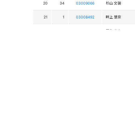
20
34
03009066
杉山 文袈
21
1
03008492
畔上 慧奈
22
21
03006338
冨永 真衣
23
17
03007076
森 朝香
24
26
03009533
高倉 美悠
25
40
03008191
伊東 桃花
26
30
03004711
栗山 夏美
27
24
03008477
切久保 美織
28
23
03004902
田口 藍
29
29
03008519
舘 順子