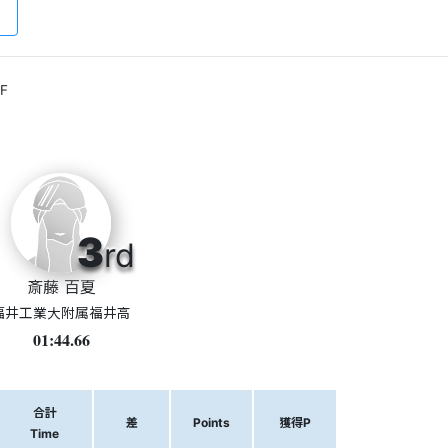
F
3
rd
斎藤 百夏
福井工業大附属福井高
01:44.66
合計
差
Points
獲得P
Time