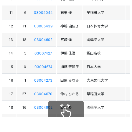
11
6
03004044
石栗 優
早稲田大学
12
11
03005439
神嶋 由佳子
日本体育大学
13
18
03004602
宮崎 遥
國學院大学
14
5
03007427
伊藤 佳澄
飯山高校
15
10
03004674
加藤 奈那子
日本大学
16
1
03004273
田鎖 みなみ
大東文化大学
17
27
03004670
仲村 ひかる
早稲田大学
18
16
03004902
田口 藍
國學院大学
19
23
03005667
十川 小緒里
愛SC
スクロールできます