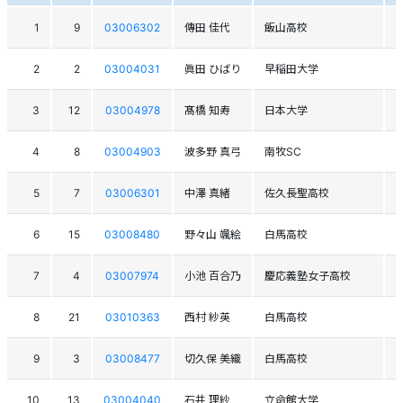
1
9
03006302
傳田 佳代
飯山高校
2
2
03004031
眞田 ひばり
早稲田大学
3
12
03004978
髙橋 知寿
日本大学
4
8
03004903
波多野 真弓
南牧SC
5
7
03006301
中澤 真緒
佐久長聖高校
6
15
03008480
野々山 颯絵
白馬高校
7
4
03007974
小池 百合乃
慶応義塾女子高校
8
21
03010363
西村 紗英
白馬高校
9
3
03008477
切久保 美織
白馬高校
10
13
03004040
石井 理紗
立命館大学