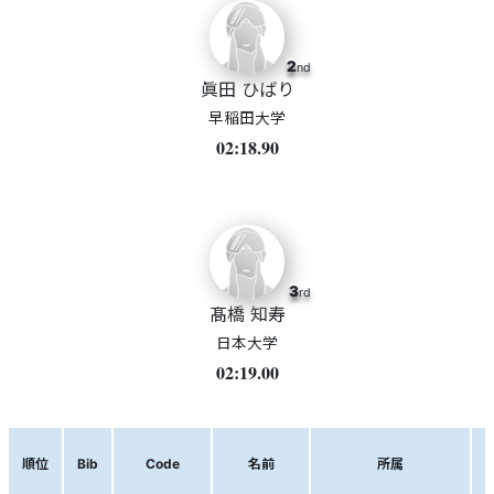
2
nd
眞田 ひばり
早稲田大学
02:18.90
3
rd
髙橋 知寿
日本大学
02:19.00
順位
Bib
Code
名前
所属