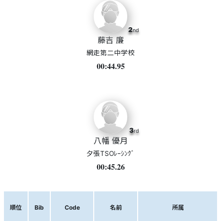
2
nd
藤吉 廉
網走第二中学校
00:44.95
3
rd
八幡 優月
夕張TSOﾚｰｼﾝｸﾞ
00:45.26
順位
Bib
Code
名前
所属