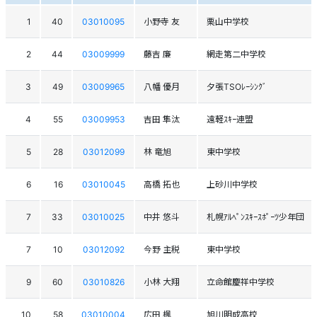
1
40
03010095
小野寺 友
栗山中学校
2
44
03009999
藤吉 廉
網走第二中学校
3
49
03009965
八幡 優月
夕張TSOﾚｰｼﾝｸﾞ
4
55
03009953
吉田 隼汰
遠軽ｽｷｰ連盟
5
28
03012099
林 竜旭
東中学校
6
16
03010045
高橋 拓也
上砂川中学校
7
33
03010025
中井 悠斗
札幌ｱﾙﾍﾟﾝｽｷｰｽﾎﾟｰﾂ少年団
7
10
03012092
今野 主税
東中学校
9
60
03010826
小林 大翔
立命館慶祥中学校
10
58
03010004
広田 楓
旭川明成高校