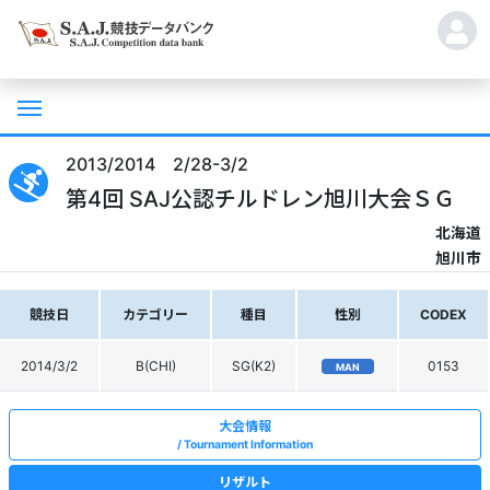
2013/2014 2/28-3/2
第4回 SAJ公認チルドレン旭川大会ＳＧ
北海道
旭川市
競技日
カテゴリー
種目
性別
CODEX
2014/3/2
B(CHI)
SG(K2)
0153
MAN
大会情報
Tournament Information
リザルト