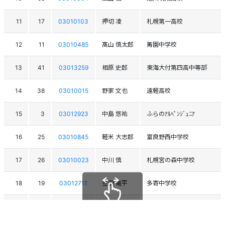
11
17
03010103
押切 凌
札幌第一高校
12
11
03010485
髙山 慎太郎
菁園中学校
13
41
03013259
相原 史郎
東海大付第四高中等部
14
38
03010015
野家 文也
遠軽高校
15
3
03012923
中島 悠祐
ふらのｱﾙﾍﾟﾝｼﾞｭﾆｱ
16
25
03010845
軽米 大志郎
富良野西中学校
17
26
03010023
中川 慎
札幌宮の森中学校
18
19
03012711
笠羽 竜平
多寄中学校
19
57
03009956
横山 裕二郎
札幌ｱﾙﾍﾟﾝｽｷｰｽﾎﾟｰﾂ少年団
スクロールできます