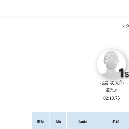
スタ
1
s
北島 功太郎
福光Jr
02:13.73
順位
Bib
Code
名前