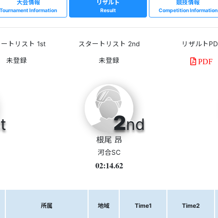
大会情報
リザルト
競技情報
Tournament Information
Result
Competition Information
ートリスト 1st
スタートリスト 2nd
リザルトPD
PDF
2
t
nd
根尾 昂
河合SC
02:14.62
所属
地域
Time1
Time2