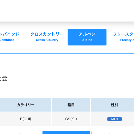
ンバインド
クロスカントリー
アルペン
フリースタ
Combined
Cross-Country
Alpine
Freestyl
大会
カテゴリー
種目
性別
B(CHI)
GS(K1)
MAN