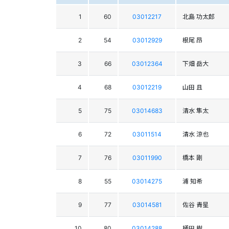
1
60
03012217
北島 功太郎
2
54
03012929
根尾 昂
3
66
03012364
下畑 岳大
4
68
03012219
山田 且
5
75
03014683
清水 隼太
6
72
03011514
清水 涼也
7
76
03011990
橋本 剛
8
55
03014275
浦 知希
9
77
03014581
佐谷 青星
10
80
03014288
桶田 樹