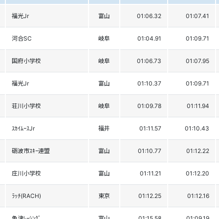
福光Jr
富山
01:06.32
01:07.41
河合SC
岐阜
01:04.91
01:09.71
国府小学校
岐阜
01:06.73
01:07.95
福光Jr
富山
01:10.37
01:09.71
荘川小学校
岐阜
01:09.78
01:11.94
ｽｶｲﾑｰｽJr
福井
01:11.57
01:10.43
砺波市ｽｷｰ連盟
富山
01:10.77
01:12.22
庄川小学校
富山
01:11.21
01:12.20
ﾗｯﾁ(RACH)
東京
01:12.25
01:12.16
魚津ﾚｰｼﾝｸﾞ
富山
01:15.58
01:09.19