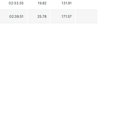
02:33.55
19.82
131.91
02:39.51
25.78
171.57
02:40.92
27.19
180.95
02:49.84
36.11
240.32
02:57.62
43.89
292.10