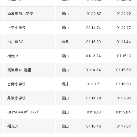
砺波東部小学校
富山
01:12.87
01:12.22
上平小学校
富山
01:14.74
01:12.77
白川郷SC
岐阜
01:16.20
01:11.44
福光Jr
富山
01:13.24
01:15.16
砺波市ｽｷｰ連盟
富山
01:14.34
01:15.60
吉野小学校
福井
01:13.71
01:16.90
井波小学校
富山
01:14.78
01:15.96
OHYAMAｽﾎﾟｰﾂｸﾗﾌﾞ
富山
01:16.10
01:15.04
福光Jr
富山
01:16.46
01:17.07