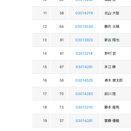
11
58
03014276
北山 大智
12
64
03013030
藤井 太陽
13
81
03013923
新谷 翔也
14
61
03012218
野村 吏
15
67
03014291
本江 錬
16
56
03014525
青木 健太郎
17
70
03014283
前川 陸
18
73
03012210
藤本 龍馬
19
57
03014281
齋藤 優磨