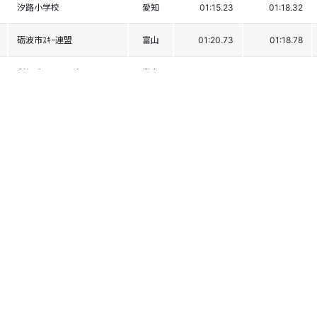
汐路小学校
愛知
01:15.23
01:18.32
砺波市ｽｷｰ連盟
富山
01:20.73
01:18.78
利賀ｼﾞｭﾆｱﾚｰｼﾝｸﾞ
富山
01:20.51
01:20.41
立山ｼﾞｭﾆｱ
富山
01:25.12
01:24.72
魚津ﾚｰｼﾝｸﾞﾁｰﾑ
富山
01:28.48
01:29.14
砺波市ｽｷｰ連盟
富山
DNS1
福光Jr
富山
DNF1
魚津ﾚｰｼﾝｸﾞﾁｰﾑ
富山
DNF1
国府小学校
岐阜
DSQ1
ﾓﾝﾃﾞｳｽSC
岐阜
DSQ1