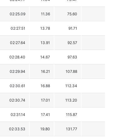
02:25.09
11.36
75.60
02:27.51
13.78
91.71
02:27.64
13.91
92.57
02:28.40
14.67
97.63
02:29.94
16.21
107.88
02:30.61
16.88
112.34
02:30.74
17.01
113.20
02:31.14
17.41
115.87
02:33.53
19.80
131.77