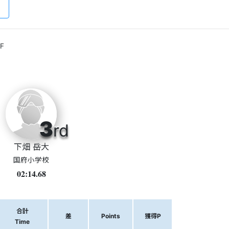
F
3
rd
下畑 岳大
国府小学校
02:14.68
合計
差
Points
獲得P
Time