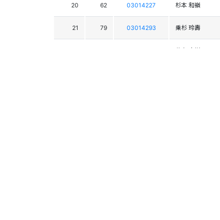
20
62
03014227
杉本 和嶺
21
79
03014293
乗杉 玲壽
22
51
03012979
谷中 大樹
23
71
03013774
有沢 乃慧留
24
78
03014286
高牀 良真
69
03012917
村澤 龍成
65
03014282
石﨑 陽来
74
03014290
清水 憲吾
53
03012367
稲垣 魁世
63
03013925
佐伯 愛斗