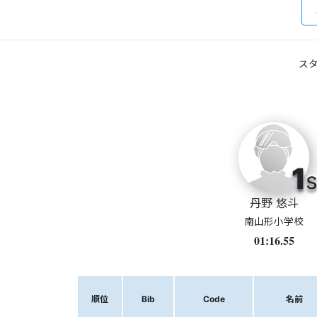
スタ
1
s
丹野 悠斗
南山形小学校
01:16.55
順位
Bib
Code
名前