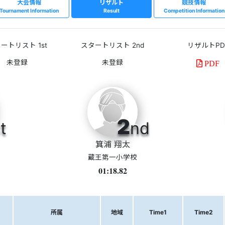
大会情報
リザルト
競技情報
Tournament Information
Result
Competition Information
ートリスト 1st
スタートリスト 2nd
リザルトPD
PDF
2
t
nd
箕浦 翔太
蔵王第一小学校
01:18.82
所属
地域
Time1
Time2