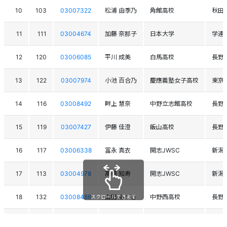
10
103
03007322
松浦 由季乃
角館高校
秋田
11
111
03004674
加藤 奈那子
日本大学
学連
12
120
03006085
平川 成美
白馬高校
長野
13
122
03007974
小池 百合乃
慶應義塾女子高校
東京
14
116
03008492
畔上 慧奈
中野立志館高校
長野
15
119
03007427
伊藤 佳澄
飯山高校
長野
16
117
03006338
冨永 真衣
開志JWSC
新潟
17
113
03004978
髙橋 知寿
開志JWSC
新潟
18
132
03008488
山田 あづさ
中野西高校
長野
スクロールできます
19
128
03004889
宮本 里奈
日本女子体育大学
学連