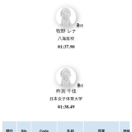
2
nd
牧野 レナ
八海高校
01:37.90
3
rd
杵渕 千佳
日本女子体育大学
01:38.49
順位
Bib
Code
名前
所属
地域