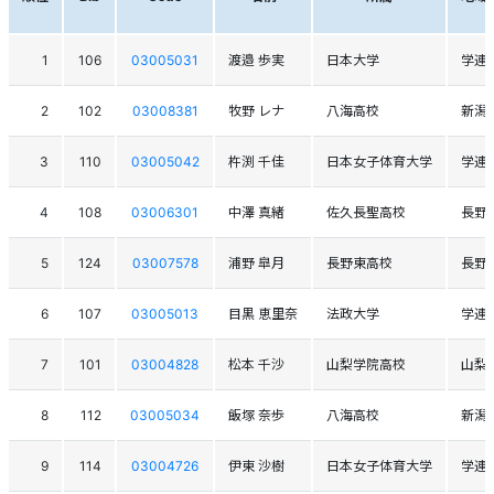
1
106
03005031
渡邉 歩実
日本大学
学連
2
102
03008381
牧野 レナ
八海高校
新潟
3
110
03005042
杵渕 千佳
日本女子体育大学
学連
4
108
03006301
中澤 真緒
佐久長聖高校
長野
5
124
03007578
浦野 皐月
長野東高校
長野
6
107
03005013
目黒 恵里奈
法政大学
学連
7
101
03004828
松本 千沙
山梨学院高校
山梨
8
112
03005034
飯塚 奈歩
八海高校
新潟
9
114
03004726
伊東 沙樹
日本女子体育大学
学連