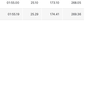
01:55.00
25.10
173.10
268.05
01:55.19
25.29
174.41
269.36
01:55.27
25.37
174.97
269.92
01:58.71
28.81
198.69
293.64
02:00.91
31.01
213.86
308.81
02:04.77
34.87
240.48
335.43
02:23.78
53.88
371.59
466.54
02:49.88
19.98
551.59
646.54