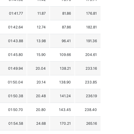
01:41.77
11.87
81.86
176.81
01:42.64
12.74
87.86
182.81
01:43.88
13.98
96.41
191.36
01:45.80
15.90
109.66
204.61
01:49.94
20.04
138.21
233.16
01:50.04
20.14
138.90
233.85
01:50.38
20.48
141.24
236.19
01:50.70
20.80
143.45
238.40
01:54.58
24.68
170.21
265.16