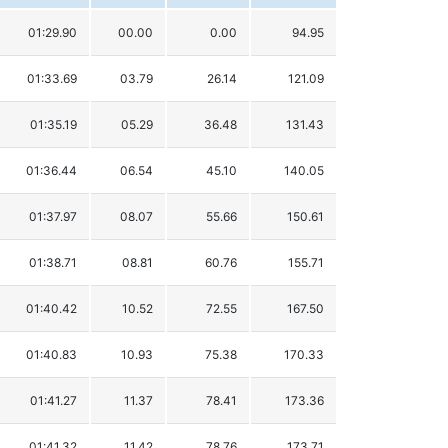
01:29.90
00.00
0.00
94.95
01:33.69
03.79
26.14
121.09
01:35.19
05.29
36.48
131.43
01:36.44
06.54
45.10
140.05
01:37.97
08.07
55.66
150.61
01:38.71
08.81
60.76
155.71
01:40.42
10.52
72.55
167.50
01:40.83
10.93
75.38
170.33
01:41.27
11.37
78.41
173.36
01:41.32
11.42
78.76
173.71