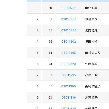
1
60
03010221
山北 鮎夏
2
59
03010337
渡辺 真夕
3
65
03010336
池内 瑳織
4
56
03011302
増田 小枝
5
51
03011466
田村 みのり
6
61
03011320
佐藤 美玖
7
69
03011295
小泉 千秋
8
55
03011300
山崎 佑花子
9
63
03011316
志賀 聖子
10
52
03011319
佐藤 瑞菜