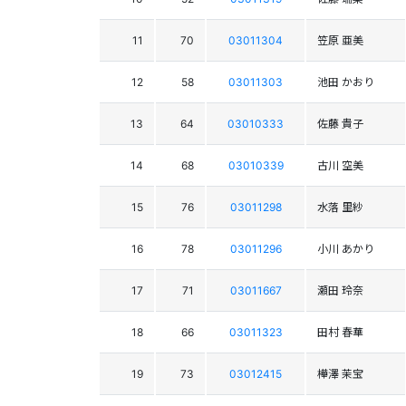
11
70
03011304
笠原 亜美
12
58
03011303
池田 かおり
13
64
03010333
佐藤 貴子
14
68
03010339
古川 空美
15
76
03011298
水落 里紗
16
78
03011296
小川 あかり
17
71
03011667
瀬田 玲奈
18
66
03011323
田村 春華
19
73
03012415
樺澤 茉宝