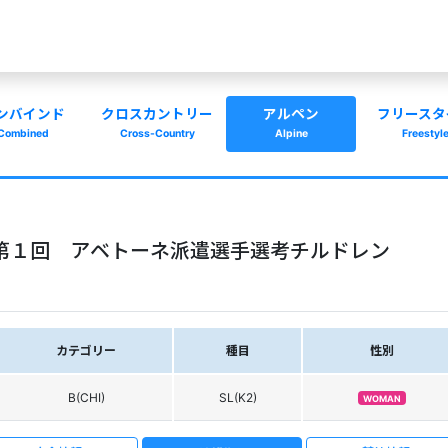
ンバインド
クロスカントリー
アルペン
フリースタ
Combined
Cross-Country
Alpine
Freestyl
Cup 第１回 アベトーネ派遣選手選考チルドレン
カテゴリー
種目
性別
B(CHI)
SL(K2)
WOMAN