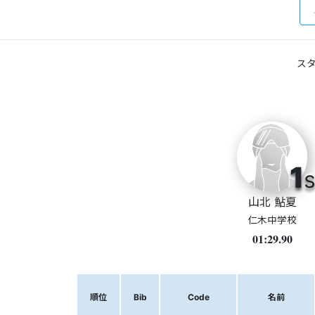
スタ
1
s
山北 鮎夏
仁木中学校
01:29.90
順位
Bib
Code
名前