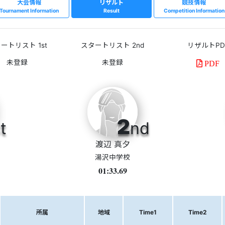
大会情報
リザルト
競技情報
Tournament Information
Result
Competition Information
ートリスト 1st
スタートリスト 2nd
リザルトPD
PDF
2
t
nd
渡辺 真夕
湯沢中学校
01:33.69
所属
地域
Time1
Time2