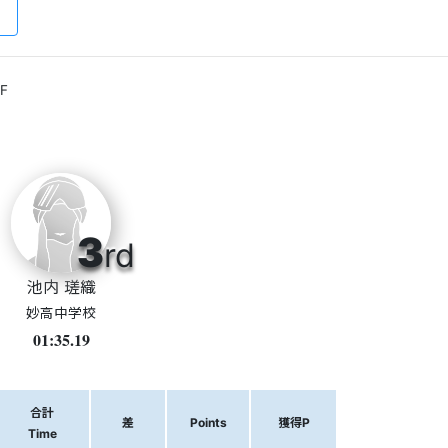
F
3
rd
池内 瑳織
妙高中学校
01:35.19
合計
差
Points
獲得P
Time