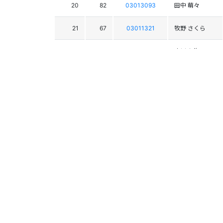
20
82
03013093
田中 萌々
21
67
03011321
牧野 さくら
22
80
03011327
古川 七海
23
77
03012419
湯澤 日菜子
24
79
03011326
小野塚 恵美
25
81
03014456
芳川 由莉
26
75
03011297
水落 愛美
27
72
03011318
小堺 美月
53
03007551
林 鮎子
62
03009064
石島 瑶子