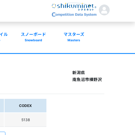
イル
スノーボード
マスターズ
e
Snowboard
Masters
新潟県
南魚沼市樺野沢
CODEX
5138