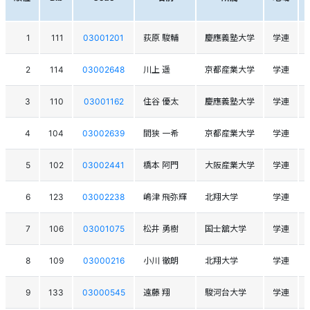
1
111
03001201
荻原 駿輔
慶應義塾大学
学連
2
114
03002648
川上 遥
京都産業大学
学連
3
110
03001162
住谷 優太
慶應義塾大学
学連
4
104
03002639
間狭 一希
京都産業大学
学連
5
102
03002441
橋本 阿門
大阪産業大学
学連
6
123
03002238
嶋津 飛弥輝
北翔大学
学連
7
106
03001075
松井 勇樹
国士舘大学
学連
8
109
03000216
小川 徹朗
北翔大学
学連
9
133
03000545
遠藤 翔
駿河台大学
学連