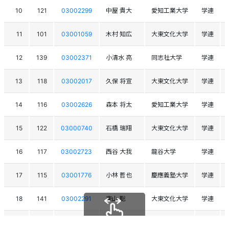
10
121
03002299
中屋 貴大
愛知工業大学
学連
11
101
03001059
木村 知広
大東文化大学
学連
12
139
03002371
小清水 亮
同志社大学
学連
13
118
03002017
久保 将宣
大東文化大学
学連
14
116
03002626
森本 将太
愛知工業大学
学連
15
122
03000740
石橋 瑞翔
大東文化大学
学連
16
117
03002723
西谷 大我
龍谷大学
学連
17
115
03001776
小林 哲也
慶應義塾大学
学連
18
141
03002291
東山 聡
大東文化大学
学連
19
150
03001375
中川 智貴
関西学院大学
学連