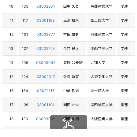
10
135
03002664
田中 久登
京都産業大学
学連
11
117
03001163
三浦 右京
国士舘大学
学連
12
101
03002377
吉田 昂史
京都産業大学
学連
13
127
03002724
今井 良太
関西学院大学
学連
14
105
03000042
斉藤 公美雄
北翔大学
学連
15
124
03002017
久保 将宣
大東文化大学
学連
16
134
03001117
中嶋 哲志
国士舘大学
学連
17
126
03001194
岡田 匠未
関西学院大学
学連
18
130
03003009
伊藤 祐樹
大阪産業大学
学連
18
120
03003087
清見 克志
信州大学
学連