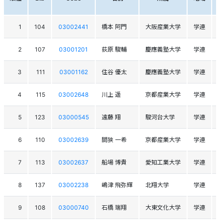
1
104
03002441
橋本 阿門
大阪産業大学
学連
2
107
03001201
荻原 駿輔
慶應義塾大学
学連
3
111
03001162
住谷 優太
慶應義塾大学
学連
4
115
03002648
川上 遥
京都産業大学
学連
5
123
03000545
遠藤 翔
駿河台大学
学連
6
110
03002639
間狭 一希
京都産業大学
学連
7
113
03002637
船場 博貴
愛知工業大学
学連
8
137
03002238
嶋津 飛弥輝
北翔大学
学連
9
108
03000740
石橋 瑞翔
大東文化大学
学連