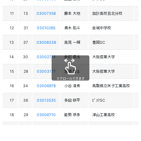
11
13
03007358
藤本 大地
加計高校芸北分校
12
31
03010265
青木 拓斗
金城中学校
13
37
03008338
高見 一輝
豊岡SC
14
30
03002774
金釘 奨太
大阪産業大学
15
28
03003177
宮﨑 貴士
大阪産業大学
スクロールできます
16
34
03006978
小谷 凌希
鳥取県立米子工業高校
17
36
03013535
多田 椋平
ﾋﾟｽﾃSC
18
29
03006710
能勢 恭多
津山工業高校
19
17
03006841
下出 晃央
鈴鹿工業高等専門学校