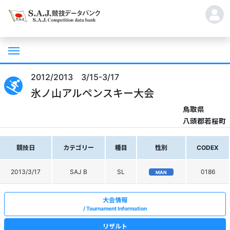
2012/2013 3/15-3/17
氷ノ山アルペンスキー大会
鳥取県
八頭郡若桜町
競技日
カテゴリー
種目
性別
CODEX
2013/3/17
SAJ B
SL
0186
MAN
大会情報
Tournament Information
リザルト