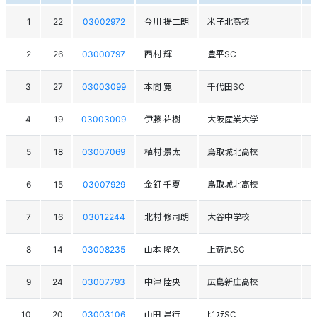
1
22
03002972
今川 提二朗
米子北高校
2
26
03000797
西村 輝
豊平SC
3
27
03003099
本間 寛
千代田SC
4
19
03003009
伊藤 祐樹
大阪産業大学
5
18
03007069
植村 景太
鳥取城北高校
6
15
03007929
金釘 千夏
鳥取城北高校
7
16
03012244
北村 修司朗
大谷中学校
8
14
03008235
山本 隆久
上斎原SC
9
24
03007793
中津 陸央
広島新庄高校
10
20
03003106
山田 昌行
ﾋﾟｽﾃSC