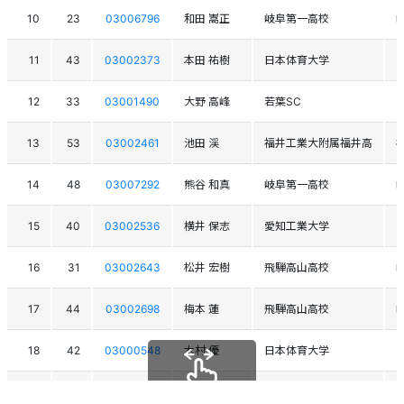
10
23
03006796
和田 嵩正
岐阜第一高校
11
43
03002373
本田 祐樹
日本体育大学
12
33
03001490
大野 高峰
若葉SC
13
53
03002461
池田 渓
福井工業大附属福井高
14
48
03007292
熊谷 和真
岐阜第一高校
15
40
03002536
横井 保志
愛知工業大学
16
31
03002643
松井 宏樹
飛騨高山高校
17
44
03002698
梅本 蓮
飛騨高山高校
18
42
03000548
木村 優
日本体育大学
19
51
03002221
岡田 曹志
日本体育大学