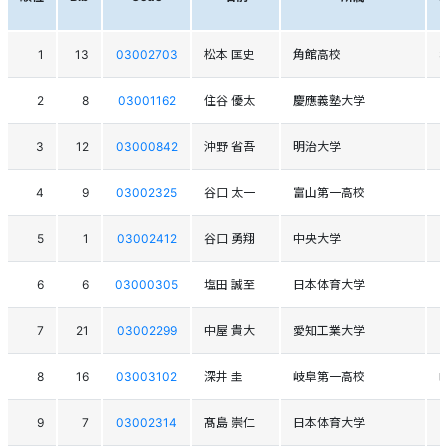
1
13
03002703
松本 匡史
角館高校
2
8
03001162
住谷 優太
慶應義塾大学
3
12
03000842
沖野 省吾
明治大学
4
9
03002325
谷口 太一
富山第一高校
5
1
03002412
谷口 勇翔
中央大学
6
6
03000305
塩田 誠至
日本体育大学
7
21
03002299
中屋 貴大
愛知工業大学
8
16
03003102
深井 圭
岐阜第一高校
9
7
03002314
髙島 崇仁
日本体育大学